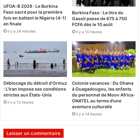
q
UFOA-B 2026 : Le Burkina
b
u
Faso sacré pour la première
Burkina Faso : Le litre du
i
e
fois en battant le Nigeria (4-1)
Gasoil passe de 675 à 750
n
-
en finale
FCFA dès le 10 août
a
l
il y a 24 minutes
il y a 10 heures
L
à
é
,
n
n
a
o
a
u
5
s
a
f
n
a
Déblocage du détroit d’Ormuz
Colonie vacances : Du Ghana
s
i
: L’Iran impose ses conditions
à Ouagadougou, les enfants
s
s
strictes aux États-Unis
du personnel de Moov Africa-
o
o
ONATEL au terme d’une
il y a 13 heures
u
n
aventure culturelle
s
s
il y a 14 heures
p
d
a
e
i
s
Laisser un commentaire
l
d