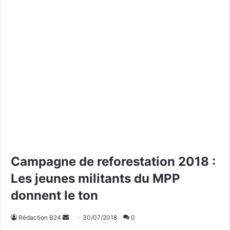
Campagne de reforestation 2018 :
Les jeunes militants du MPP
donnent le ton
Rédaction B24
E
30/07/2018
0
n