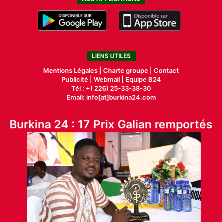
LIENS UTILES
Mentions Légales |
Charte groupe |
Contact
Publicité
|
Webmail |
Equipe B24
Tél : +( 226) 25-33-38-30
Email: info[at]burkina24.com
Burkina 24 : 17 Prix Galian remportés