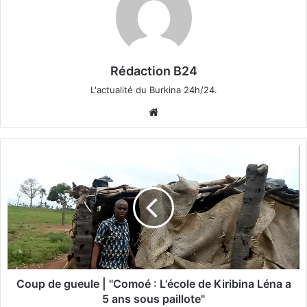
Rédaction B24
L'actualité du Burkina 24h/24.
We
bsi
te
C
o
u
p
d
e
g
u
e
u
Coup de gueule | "Comoé : L'école de Kiribina Léna a
l
5 ans sous paillote"