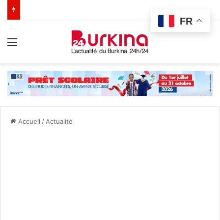
FR
Menu
Accueil
/
Actualité