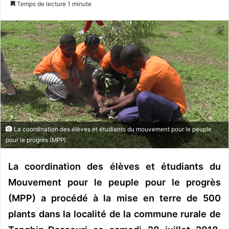
Temps de lecture 1 minute
v
o
y
e
r
u
n
c
o
u
La coordination des élèves et étudiants du mouvement pour le peuple
r
pour le progrès (MPP)
r
i
La coordination des élèves et étudiants du
e
Mouvement pour le peuple pour le progrès
l
(MPP) a procédé à la mise en terre de 500
plants dans la localité de la commune rurale de