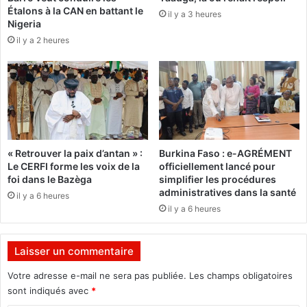
p
Étalons à la CAN en battant le
d
il y a 3 heures
a
Nigeria
’
p
il y a 2 heures
A
o
b
u
i
r
d
s
j
u
a
i
n
t
s
« Retrouver la paix d’antan » :
Burkina Faso : e-AGRÉMENT
a
Le CERFI forme les voix de la
officiellement lancé pour
m
foi dans le Bazèga
simplifier les procédures
i
administratives dans la santé
il y a 6 heures
s
il y a 6 heures
e
à
n
Laisser un commentaire
i
v
Votre adresse e-mail ne sera pas publiée.
Les champs obligatoires
e
sont indiqués avec
*
a