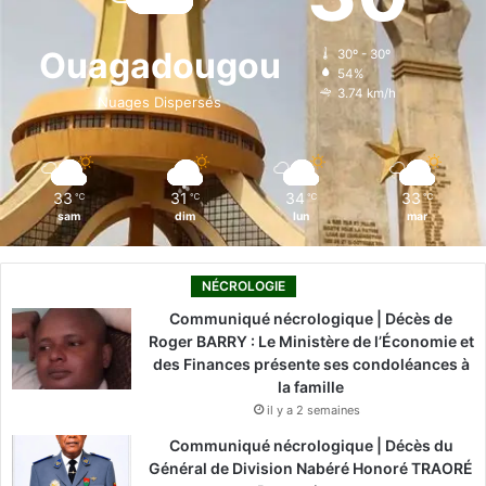
b
e
u
a
o
o
d
b
g
k
Ouagadougou
30º - 30º
54%
o
i
e
r
3.74 km/h
Nuages Dispersés
k
n
a
m
33
31
34
33
℃
℃
℃
℃
sam
dim
lun
mar
NÉCROLOGIE
Communiqué nécrologique | Décès de
Roger BARRY : Le Ministère de l’Économie et
des Finances présente ses condoléances à
la famille
il y a 2 semaines
Communiqué nécrologique | Décès du
Général de Division Nabéré Honoré TRAORÉ