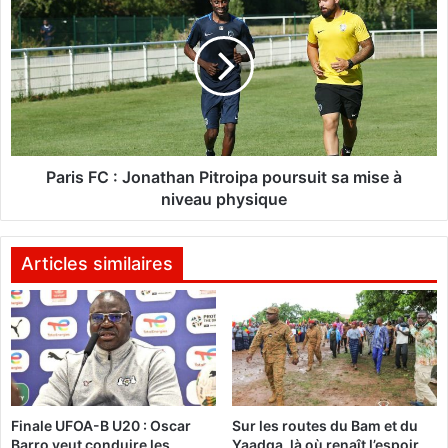
i
a
g
r
n
i
e
s
c
F
h
C
e
:
z
J
l
o
Paris FC : Jonathan Pitroipa poursuit sa mise à
e
n
niveau physique
s
a
j
t
a
h
Articles similaires
u
a
n
n
e
P
e
i
t
t
n
r
o
o
Finale UFOA-B U20 : Oscar
Sur les routes du Bam et du
i
i
Barro veut conduire les
Yaadga, là où renaît l’espoir
r