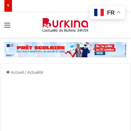
FR
Menu
Accueil
/
Actualité