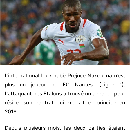
o
y
e
r
u
n
c
o
u
r
r
L’international burkinabè Prejuce Nakoulma n’est
i
plus un joueur du FC Nantes. (Ligue 1).
e
L’attaquant des Etalons a trouvé un accord pour
l
résilier son contrat qui expirait en principe en
2019.
Depuis plusieurs mois, les deux parties étaient