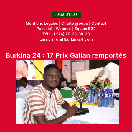
LIENS UTILES
Mentions Légales |
Charte groupe |
Contact
Publicité
|
Webmail |
Equipe B24
Tél : +( 226) 25-33-38-30
Email: info[at]burkina24.com
Burkina 24 : 17 Prix Galian remportés