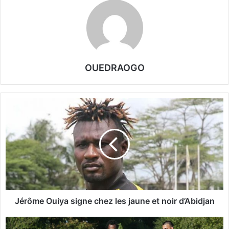
OUEDRAOGO
J
é
r
ô
m
e
O
u
i
y
Jérôme Ouiya signe chez les jaune et noir d’Abidjan
a
s
P