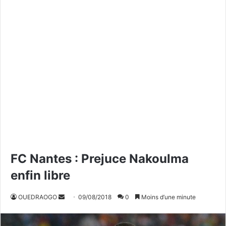
FC Nantes : Prejuce Nakoulma
enfin libre
OUEDRAOGO
E
09/08/2018
0
Moins d’une minute
n
v