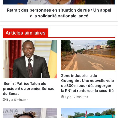
n
e
n
s
Retrait des personnes en situation de rue : Un appel
e
p
à la solidarité nationale lancé
l
e
a
r
r
s
Articles similaires
e
o
l
n
a
n
x
e
e
s
d
e
e
n
Zone industrielle de
s
s
Gounghin : Une nouvelle voie
r
i
Bénin : Patrice Talon élu
de 800 m pour désengorger
a
t
président du premier Bureau
la RN1 et renforcer la sécurité
p
u
du Sénat
il y a 12 minutes
p
a
il y a 6 minutes
e
t
u
i
r
o