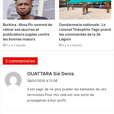
s
n
B
d
o
e
o
r
b
u
Burkina : Kosa Pic sommé de
Gendarmerie nationale : Le
a
e
retirer ses œuvres et
colonel Théophile Tago prend
e
publications jugées contre
les commandes de la 3e
t
les bonnes mœurs
Légion
:
K
U
il y a 2 heures
il y a 2 heures
a
n
a
a
r
2 commentaires
p
i
p
s
e
d
OUATTARA Sié Denis
l
i
08/01/2019 à 12:06
à
t
l
Il est sage de ne plus publier les barbaries de ces
a
terroristes.Pour moi cela est une sorte de
:
s
propagande à leur profit.
o
l