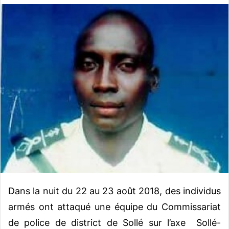
v
o
y
e
r
u
n
c
o
u
r
r
i
e
l
Dans la nuit du 22 au 23 août 2018, des individus
armés ont attaqué une équipe du Commissariat
de police de district de Sollé sur l’axe Sollé-