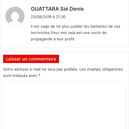
i
d
d
OUATTARA Sié Denis
a
i
23/08/2018 à 21:30
r
t
i
Il est sage de ne plus publier les barbaries de ces
t
terroristes.Pour moi cela est une sorte de
:
é
propagande à leur profit.
n
a
t
Laisser un commentaire
i
o
Votre adresse e-mail ne sera pas publiée.
Les champs obligatoires
n
sont indiqués avec
*
a
l
C
e
o
l
a
m
n
m
c
e
é
n