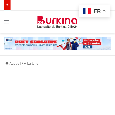
FR
Menu
Accueil
/
A La Une