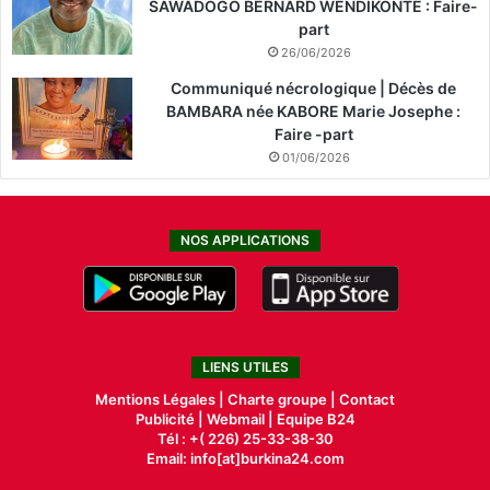
SAWADOGO BERNARD WENDIKONTE : Faire-
part
26/06/2026
Communiqué nécrologique | Décès de
BAMBARA née KABORE Marie Josephe :
Faire -part
01/06/2026
NOS APPLICATIONS
LIENS UTILES
Mentions Légales |
Charte groupe |
Contact
Publicité
|
Webmail |
Equipe B24
Tél : +( 226) 25-33-38-30
Email: info[at]burkina24.com