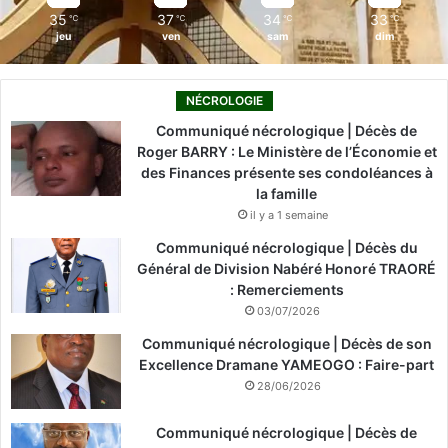
35
37
34
33
℃
℃
℃
℃
jeu
ven
sam
dim
NÉCROLOGIE
Communiqué nécrologique | Décès de
Roger BARRY : Le Ministère de l’Économie et
des Finances présente ses condoléances à
la famille
il y a 1 semaine
Communiqué nécrologique | Décès du
Général de Division Nabéré Honoré TRAORÉ
: Remerciements
03/07/2026
Communiqué nécrologique | Décès de son
Excellence Dramane YAMEOGO : Faire-part
28/06/2026
Communiqué nécrologique | Décès de