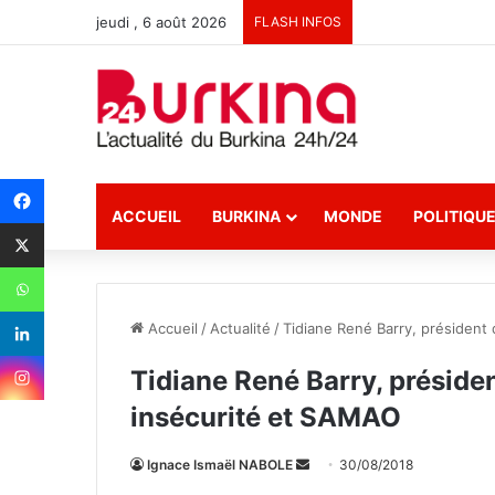
jeudi , 6 août 2026
FLASH INFOS
ACCUEIL
BURKINA
MONDE
POLITIQU
Accueil
/
Actualité
/
Tidiane René Barry, président
Tidiane René Barry, préside
insécurité et SAMAO
Ignace Ismaël NABOLE
E
30/08/2018
n