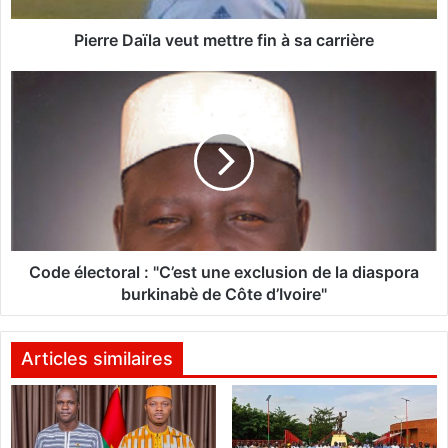
ï
l
Pierre Daïla veut mettre fin à sa carrière
a
v
C
e
o
u
d
t
e
m
é
e
l
t
e
t
c
r
t
e
o
Code électoral : "C’est une exclusion de la diaspora
f
r
burkinabè de Côte d’Ivoire"
i
a
n
l
à
:
Articles similaires
s
"
a
C
c
’
a
e