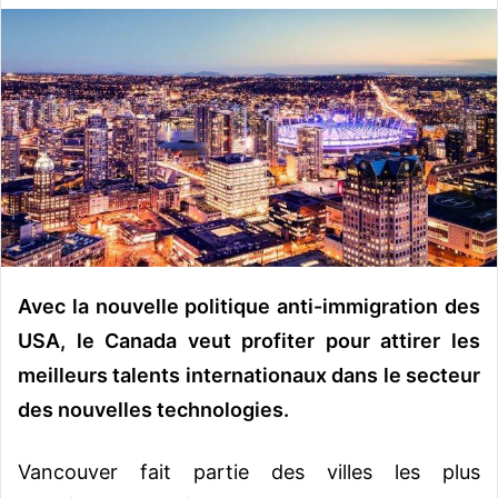
v
o
y
e
r
u
n
c
o
u
r
Avec la nouvelle politique anti-immigration des
r
USA, le Canada veut profiter pour attirer les
i
meilleurs talents internationaux dans le secteur
e
l
des nouvelles technologies.
Vancouver fait partie des villes les plus