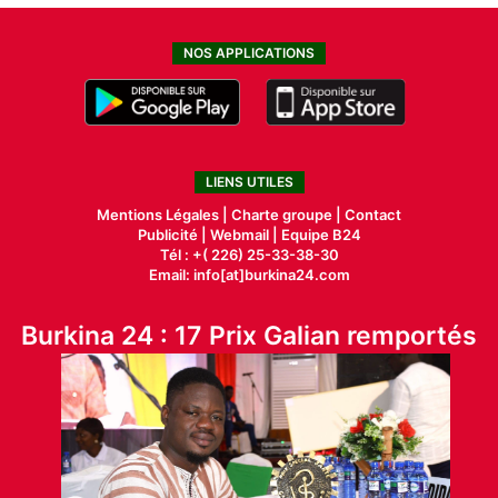
NOS APPLICATIONS
LIENS UTILES
Mentions Légales |
Charte groupe |
Contact
Publicité
|
Webmail |
Equipe B24
Tél : +( 226) 25-33-38-30
Email: info[at]burkina24.com
Burkina 24 : 17 Prix Galian remportés