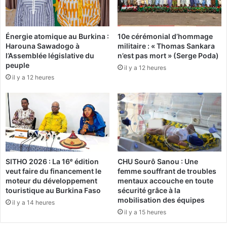
r
s
r
t
i
u
Énergie atomique au Burkina :
10e cérémonial d’hommage
è
n
Harouna Sawadogo à
militaire : « Thomas Sankara
r
e
l’Assemblée législative du
n’est pas mort » (Serge Poda)
e
e
peuple
il y a 12 heures
x
il y a 12 heures
c
l
u
s
i
o
n
d
SITHO 2026 : La 16ᵉ édition
CHU Sourô Sanou : Une
e
veut faire du financement le
femme souffrant de troubles
l
moteur du développement
mentaux accouche en toute
a
touristique au Burkina Faso
sécurité grâce à la
d
mobilisation des équipes
il y a 14 heures
i
il y a 15 heures
a