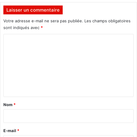
s
p
Laisser un commentaire
o
r
Votre adresse e-mail ne sera pas publiée.
Les champs obligatoires
a
sont indiqués avec
*
b
C
u
r
o
k
m
i
n
m
a
e
b
n
è
d
t
e
a
C
Nom
*
ô
i
t
r
e
d
e
E-mail
*
’