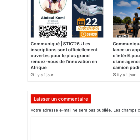
s
,
e
n
a
v
a
Communiqué | STIC’26 : Les
Communiqué 
n
inscriptions sont officiellement
lance un app
t
ouvertes pour le plus grand
d’intérêt po
p
rendez-vous de l’innovation en
d’une agence
Afrique
camion pod
o
u
il y a 1 jour
il y a 1 jour
r
l
a
Laisser un commentaire
R
é
Votre adresse e-mail ne sera pas publiée.
Les champs o
p
u
C
b
o
l
i
m