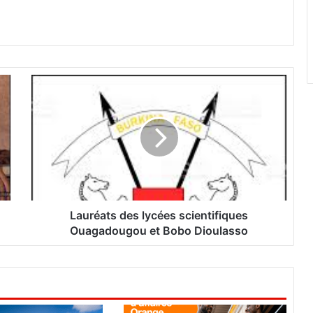
L
a
u
r
é
a
t
s
d
e
Lauréats des lycées scientifiques
s
Ouagadougou et Bobo Dioulasso
l
y
c
é
e