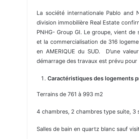
n
La société internationale Pablo and 
v
o
division immobilière Real Estate confi
y
PNHG- Group GI. Le groupe, vient de se
e
et la commercialisation de 316 logem
r
u
en AMERIQUE du SUD. D’une valeur 
n
démarrage des travaux est prévu pour 
c
o
Caractéristiques des logements 
u
r
Terrains de 761 à 993 m2
r
i
e
4 chambres, 2 chambres type suite, 3 sa
l
Salles de bain en quartz blanc sauf visi