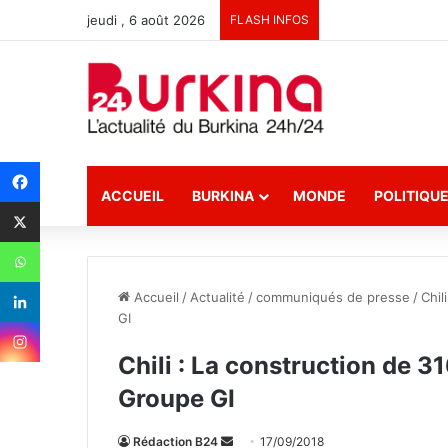
jeudi , 6 août 2026
FLASH INFOS
ACCUEIL
BURKINA
MONDE
POLITIQU
Accueil
/
Actualité
/
communiqués de presse
/
Chil
GI
Chili : La construction de 
Groupe GI
Rédaction B24
E
17/09/2018