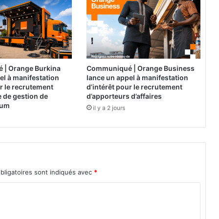
s
s
c
i
e
n
t
| Orange Burkina
Communiqué | Orange Business
i
el à manifestation
lance un appel à manifestation
f
ur le recrutement
d’intérêt pour le recrutement
i
 de gestion de
d’apporteurs d’affaires
ium
q
il y a 2 jours
u
e
s
O
u
a
bligatoires sont indiqués avec
*
g
a
d
o
u