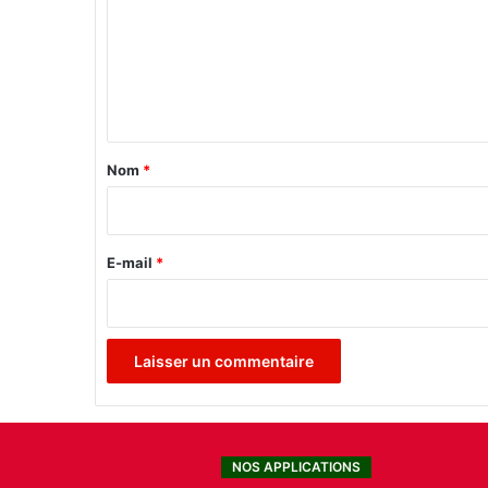
q
m
u
e
e
!
n
"
t
a
Nom
*
i
r
e
E-mail
*
*
NOS APPLICATIONS