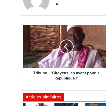
We
bsi
te
T
r
i
b
u
n
e
-
"
C
Tribune - "Citoyens, en avant pour la
i
République !"
t
o
y
Articles similaires
e
n