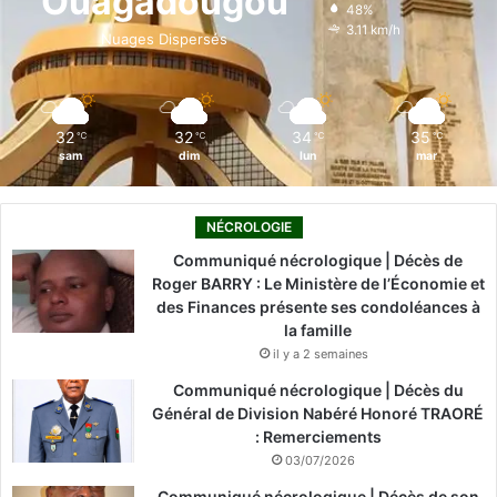
Ouagadougou
48%
o
i
e
r
3.11 km/h
Nuages Dispersés
k
n
a
m
32
32
34
35
℃
℃
℃
℃
sam
dim
lun
mar
NÉCROLOGIE
Communiqué nécrologique | Décès de
Roger BARRY : Le Ministère de l’Économie et
des Finances présente ses condoléances à
la famille
il y a 2 semaines
Communiqué nécrologique | Décès du
Général de Division Nabéré Honoré TRAORÉ
: Remerciements
03/07/2026
Communiqué nécrologique | Décès de son