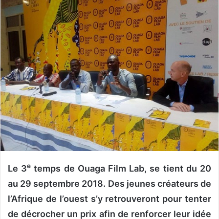
o
y
e
r
u
n
c
o
u
r
r
i
e
l
e
Le 3
temps de Ouaga Film Lab, se tient du 20
au 29 septembre 2018. Des jeunes créateurs de
l’Afrique de l’ouest s’y retrouveront pour tenter
de décrocher un prix afin de renforcer leur idée