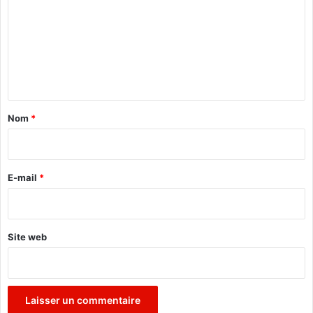
m
o
m
e
n
t
a
Nom
*
i
r
e
E-mail
*
*
Site web