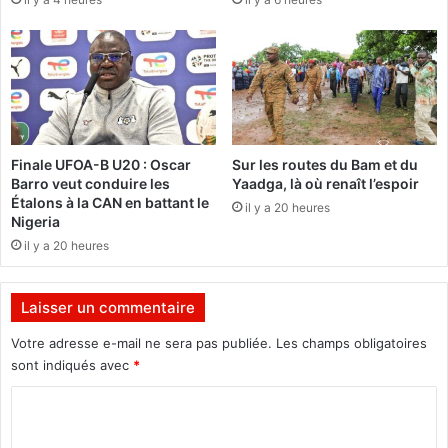
i
b
u
t
i
o
n
d
Finale UFOA-B U20 : Oscar
Sur les routes du Bam et du
e
Barro veut conduire les
Yaadga, là où renaît l’espoir
A
Étalons à la CAN en battant le
il y a 20 heures
S
Nigeria
S
il y a 20 heures
E
E
R
Laisser un commentaire
Y
Votre adresse e-mail ne sera pas publiée.
Les champs obligatoires
à
sont indiqués avec
*
Y
C
a
l
o
g