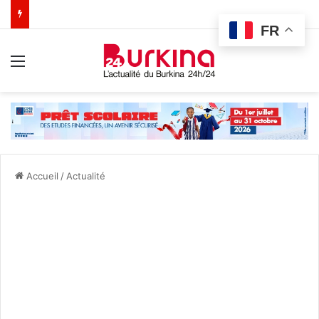
FR
Menu
Accueil
/
Actualité