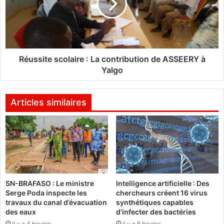
d
s
a
i
n
t
t
e
l
s
’
c
Réussite scolaire : La contribution de ASSEERY à
a
o
Yalgo
r
l
r
a
i
i
Articles similaires
v
r
é
e
e
d
:
u
L
g
a
a
c
SN-BRAFASO : Le ministre
Intelligence artificielle : Des
z
o
Serge Poda inspecte les
chercheurs créent 16 virus
n
travaux du canal d’évacuation
synthétiques capables
t
des eaux
d’infecter des bactéries
r
il y a 4 heures
il y a 6 heures