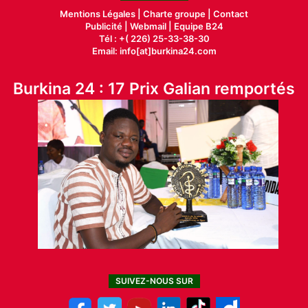
Mentions Légales |
Charte groupe |
Contact
Publicité
|
Webmail |
Equipe B24
Tél : +( 226) 25-33-38-30
Email: info[at]burkina24.com
Burkina 24 : 17 Prix Galian remportés
SUIVEZ-NOUS SUR