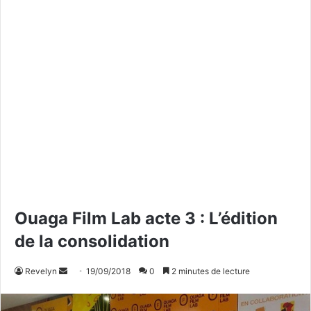
Ouaga Film Lab acte 3 : L’édition
de la consolidation
Revelyn
E
19/09/2018
0
2 minutes de lecture
n
v