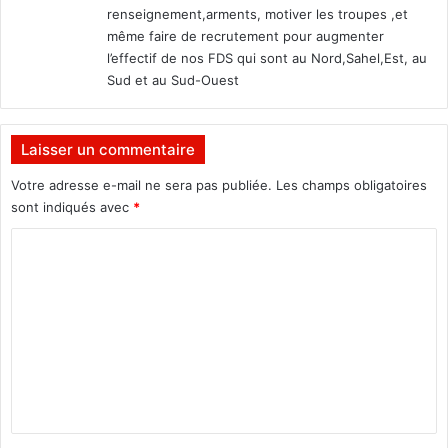
renseignement,arments, motiver les troupes ,et
même faire de recrutement pour augmenter
l’effectif de nos FDS qui sont au Nord,Sahel,Est, au
Sud et au Sud-Ouest
Laisser un commentaire
Votre adresse e-mail ne sera pas publiée.
Les champs obligatoires
sont indiqués avec
*
C
o
m
m
e
n
t