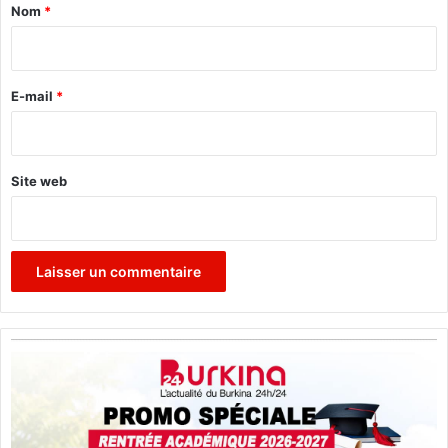
a
Nom
*
i
r
e
E-mail
*
*
Site web