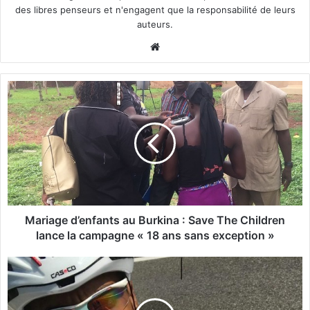
des libres penseurs et n'engagent que la responsabilité de leurs
auteurs.
We
bsi
te
M
a
r
i
a
g
e
d
’
e
Mariage d’enfants au Burkina : Save The Children
n
lance la campagne « 18 ans sans exception »
f
a
C
n
h
t
a
s
m