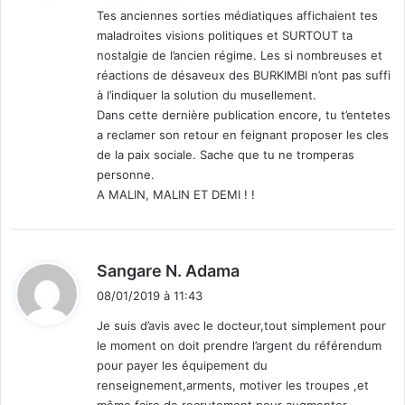
p
Tes anciennes sorties médiatiques affichaient tes
1
:
l
maladroites visions politiques et SURTOUT ta
8
a
nostalgie de l’ancien régime. Les si nombreuses et
a
c
réactions de désaveux des BURKIMBI n’ont pas suffi
n
e
à l’indiquer la solution du musellement.
s
s
Dans cette dernière publication encore, tu t’entetes
a
a reclamer son retour en feignant proposer les cles
n
de la paix sociale. Sache que tu ne tromperas
s
personne.
e
A MALIN, MALIN ET DEMI ! !
x
c
e
p
d
Sangare N. Adama
t
i
08/01/2019 à 11:43
i
t
o
Je suis d’avis avec le docteur,tout simplement pour
n
le moment on doit prendre l’argent du référendum
:
pour payer les équipement du
»
renseignement,arments, motiver les troupes ,et