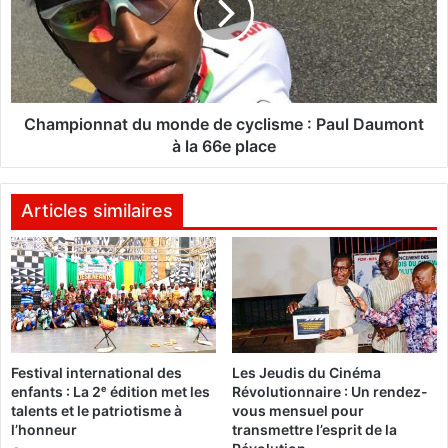
a
p
u
i
B
o
u
n
r
n
k
a
Championnat du monde de cyclisme : Paul Daumont
i
t
à la 66e place
n
d
a
u
m
Articles similaires
:
o
S
n
a
d
v
e
e
d
T
e
h
c
Festival international des
Les Jeudis du Cinéma
e
y
enfants : La 2ᵉ édition met les
Révolutionnaire : Un rendez-
C
c
talents et le patriotisme à
vous mensuel pour
h
l
l’honneur
transmettre l’esprit de la
i
i