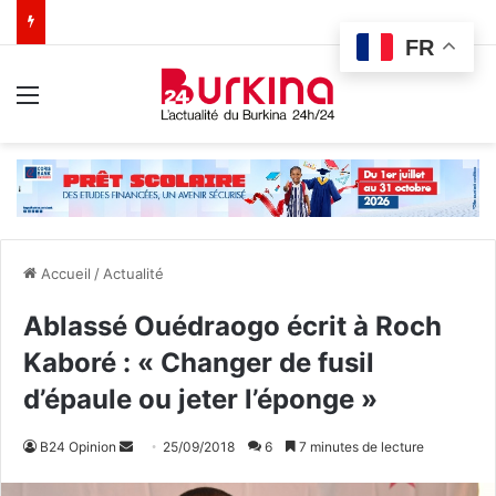
FR
Menu
Accueil
/
Actualité
Ablassé Ouédraogo écrit à Roch
Kaboré : « Changer de fusil
d’épaule ou jeter l’éponge »
B24 Opinion
E
25/09/2018
6
7 minutes de lecture
n