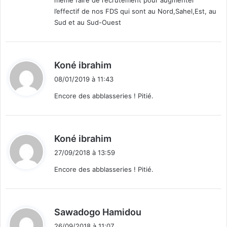
même faire de recrutement pour augmenter
l’effectif de nos FDS qui sont au Nord,Sahel,Est, au
Sud et au Sud-Ouest
d
Koné ibrahim
i
08/01/2019 à 11:43
t
Encore des abblasseries ! Pitié.
:
d
Koné ibrahim
i
27/09/2018 à 13:59
t
Encore des abblasseries ! Pitié.
:
d
Sawadogo Hamidou
i
26/09/2018 à 11:07