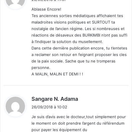
t
Ablasse Encore!
Tes anciennes sorties médiatiques affichaient tes
:
maladroites visions politiques et SURTOUT ta
nostalgie de l’ancien régime. Les si nombreuses et
réactions de désaveux des BURKIMBI n’ont pas suffi
à l’indiquer la solution du musellement.
Dans cette dernière publication encore, tu t’entetes
a reclamer son retour en feignant proposer les cles
de la paix sociale. Sache que tu ne tromperas
personne.
A MALIN, MALIN ET DEMI ! !
d
Sangare N. Adama
i
26/09/2018 à 10:02
t
Je suis d’avis avec le docteur,tout simplement pour
le moment on doit prendre l’argent du référendum
:
pour payer les équipement du