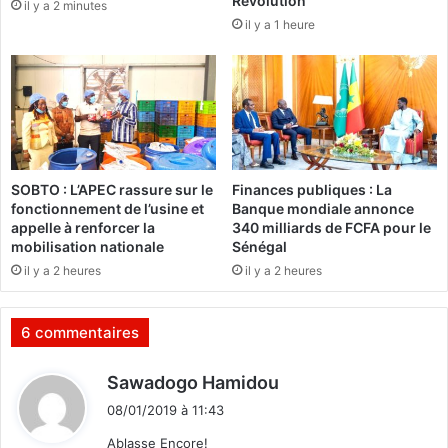
Révolution
il y a 2 minutes
l
s
il y a 1 heure
d
m
r
e
e
:
n
P
l
a
a
u
n
l
c
D
SOBTO : L’APEC rassure sur le
Finances publiques : La
e
a
fonctionnement de l’usine et
Banque mondiale annonce
l
u
appelle à renforcer la
340 milliards de FCFA pour le
a
m
mobilisation nationale
Sénégal
c
o
il y a 2 heures
il y a 2 heures
a
n
m
t
p
à
6 commentaires
a
l
g
a
d
Sawadogo Hamidou
n
6
i
e
6
08/01/2019 à 11:43
t
«
e
Ablasse Encore!