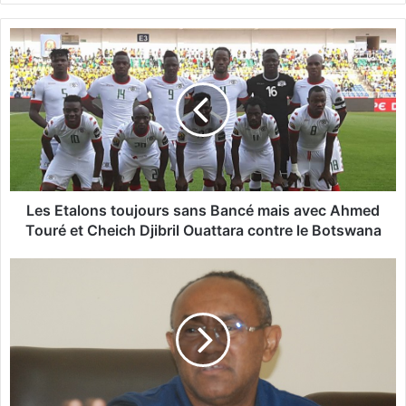
bsi
te
L
e
s
E
t
a
l
o
n
s
Les Etalons toujours sans Bancé mais avec Ahmed
t
Touré et Cheich Djibril Ouattara contre le Botswana
o
u
L
j
e
o
C
u
a
r
m
s
e
s
r
a
o