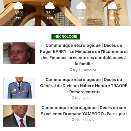
m
35
35
32
34
℃
℃
℃
℃
ven
sam
dim
lun
NÉCROLOGIE
Communiqué nécrologique | Décès de
Roger BARRY : Le Ministère de l’Économie et
des Finances présente ses condoléances à
la famille
il y a 1 semaine
Communiqué nécrologique | Décès du
Général de Division Nabéré Honoré TRAORÉ
: Remerciements
03/07/2026
Communiqué nécrologique | Décès de son
Excellence Dramane YAMEOGO : Faire-part
28/06/2026