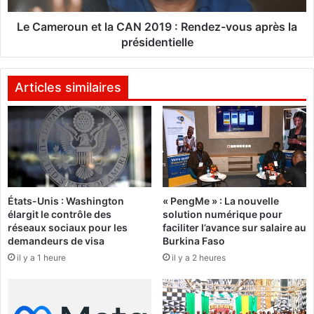
n
u
s
n
Le Cameroun et la CAN 2019 : Rendez-vous après la
B
e
présidentielle
a
t
n
l
c
a
Articles similaires
é
C
m
A
a
N
i
2
s
0
a
1
v
9
États-Unis : Washington
« PengMe » : La nouvelle
e
:
élargit le contrôle des
solution numérique pour
c
R
réseaux sociaux pour les
faciliter l’avance sur salaire au
A
e
demandeurs de visa
Burkina Faso
h
n
il y a 1 heure
il y a 2 heures
m
d
e
e
d
z
T
-