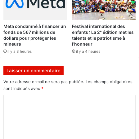
o
v
u
o
r
u
é
s
Meta condamné à financer un
Festival international des
e
a
fonds de 567 millions de
enfants : La 2ᵉ édition met les
t
p
dollars pour protéger les
talents et le patriotisme à
C
r
mineurs
l’honneur
h
è
il y a 3 heures
il y a 4 heures
e
s
i
l
c
a
Laisser un commentaire
h
p
D
r
Votre adresse e-mail ne sera pas publiée.
Les champs obligatoires
j
é
sont indiqués avec
*
i
s
b
C
i
r
d
o
i
e
m
l
n
O
t
m
u
i
e
a