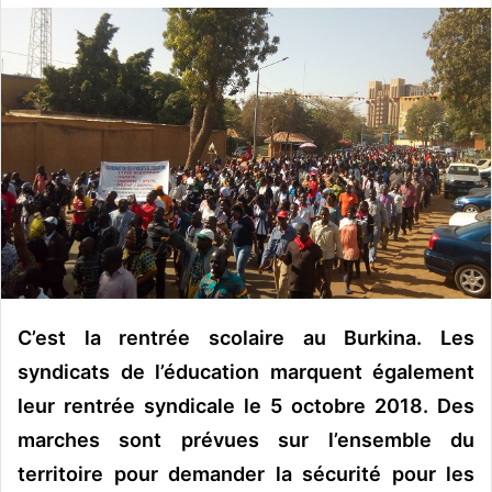
o
y
e
r
u
n
c
o
u
r
r
i
e
C’est la rentrée scolaire au Burkina. Les
l
syndicats de l’éducation marquent également
leur rentrée syndicale le 5 octobre 2018. Des
marches sont prévues sur l’ensemble du
territoire pour demander la sécurité pour les