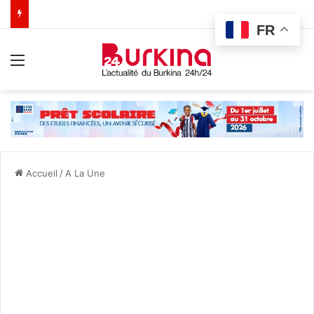
FR
Menu
Accueil
/
A La Une