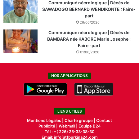
Communiqué nécrologique | Décès de
SAWADOGO BERNARD WENDIKONTE : Faire-
part
26/06/2026
Communiqué nécrologique | Décès de
BAMBARA née KABORE Marie Josephe :
Faire -part
01/06/2026
NOS APPLICATIONS
LIENS UTILES
Mentions Légales |
Charte groupe |
Contact
Publicité
|
Webmail |
Equipe B24
Tél : +( 226) 25-33-38-30
Email: info[at]burkina24.com