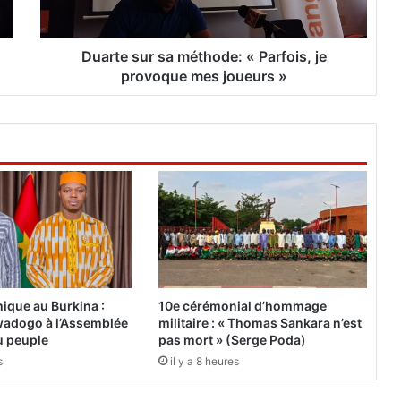
u
r
s
Duarte sur sa méthode: « Parfois, je
a
provoque mes joueurs »
m
é
t
h
o
d
e
:
«
P
a
r
ique au Burkina :
10e cérémonial d’hommage
f
adogo à l’Assemblée
militaire : « Thomas Sankara n’est
o
du peuple
pas mort » (Serge Poda)
i
s
il y a 8 heures
s
,