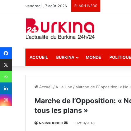
vendredi , 7 août 2026
FLASH INFOS
ACCUEIL
BURKINA
MONDE
POLITIQU
Accueil
/
A La Une
/
Marche de l’Opposition: « Nous
Marche de l’Opposition: « N
tous les plans »
Noufou KINDO
E
02/10/2018
n