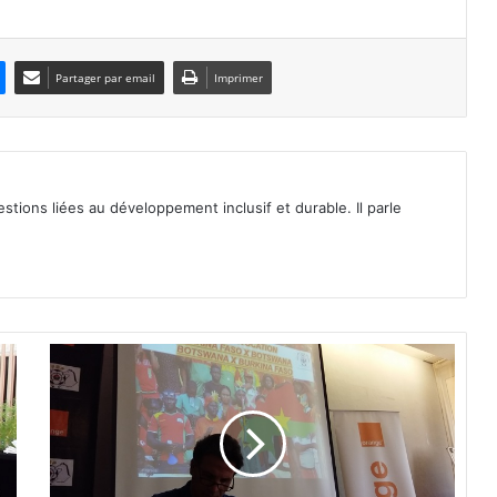
Partager par email
Imprimer
tions liées au développement inclusif et durable. Il parle
D
u
a
r
t
e
s