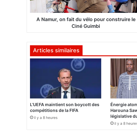
o
n
f
A Namur, on fait du vélo pour construire le
a
Ciné Guimbi
i
t
d
Articles similaires
u
v
é
l
o
p
o
u
r
L’UEFA maintient son boycott des
Énergie atom
c
compétitions de la FIFA
Harouna Saw
o
législative 
il y a 8 heures
n
il y a 8 heure
s
t