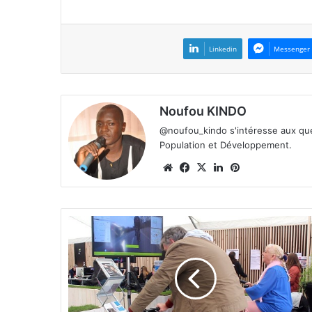
Linkedin
Messenger
Noufou KINDO
@noufou_kindo s'intéresse aux ques
Population et Développement.
We
Fa
X
Lin
Pin
bsi
ce
ke
ter
te
bo
din
est
ok
A
N
a
m
u
r
,