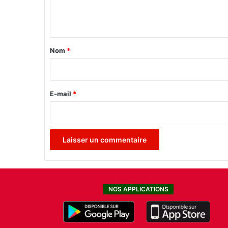
e
n
t
a
Nom
*
i
r
e
E-mail
*
*
NOS APPLICATIONS