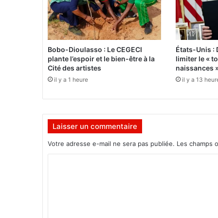
n
e
s
n
’
Bobo-Dioulasso : Le CEGECI
États-Unis :
o
plante l’espoir et le bien-être à la
limiter le « 
n
Cité des artistes
naissances 
t
il y a 1 heure
il y a 13 heur
p
a
s
é
Laisser un commentaire
t
é
Votre adresse e-mail ne sera pas publiée.
Les champs o
o
u
C
b
o
l
i
m
é
m
s