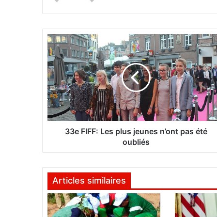
3
3
e
F
I
F
F
:
L
e
33e FIFF: Les plus jeunes n’ont pas été
s
oubliés
p
l
u
Articles similaires
s
j
e
u