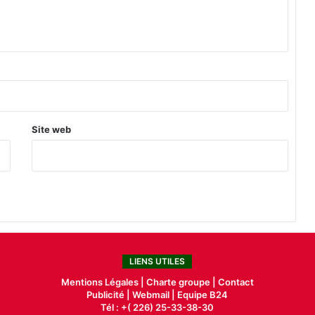
N
o
u
n
a
»
Site web
LIENS UTILES
Mentions Légales |
Charte groupe |
Contact
Publicité
|
Webmail |
Equipe B24
Tél : +( 226) 25-33-38-30