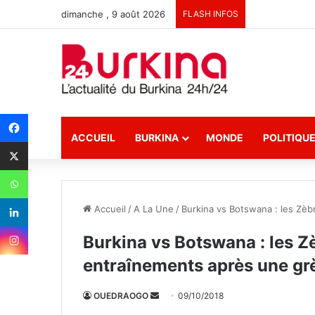
dimanche , 9 août 2026
FLASH INFOS
ACCUEIL
BURKINA
MONDE
POLITIQU
Accueil
/
A La Une
/
Burkina vs Botswana : les Zè
Burkina vs Botswana : les Z
entraînements après une gr
OUEDRAOGO
E
09/10/2018
n