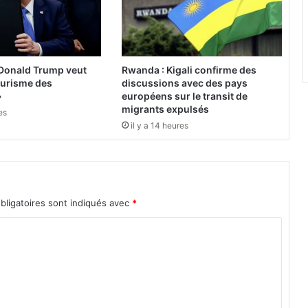
e
G
é
n
é
 Donald Trump veut
Rwanda : Kigali confirme des
r
tourisme des
discussions avec des pays
a
»
européens sur le transit de
l
migrants expulsés
es
B
il y a 14 heures
a
s
s
o
l
bligatoires sont indiqués avec
*
é
d
e
p
u
i
s