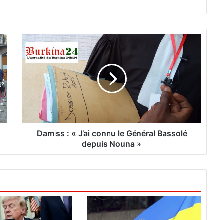
D
a
m
i
s
s
:
«
J
’
Damiss : « J’ai connu le Général Bassolé
a
depuis Nouna »
i
c
o
n
n
u
l