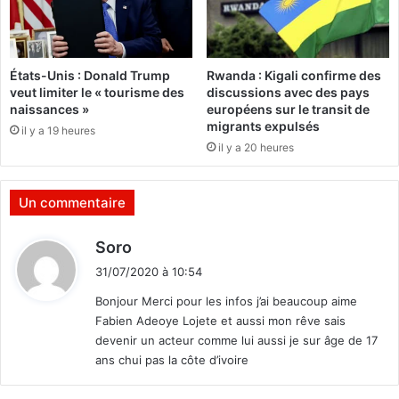
d
n
u
d
T
u
o
n
États-Unis : Donald Trump
Rwanda : Kigali confirme des
u
u
veut limiter le « tourisme des
discussions avec des pays
r
m
naissances »
européens sur le transit de
d
é
migrants expulsés
il y a 19 heures
u
r
il y a 20 heures
F
i
a
q
s
u
Un commentaire
o
e
e
d
Soro
n
i
A
31/07/2020 à 10:54
t
f
Bonjour Merci pour les infos j’ai beaucoup aime
r
Fabien Adeoye Lojete et aussi mon rêve sais
i
:
devenir un acteur comme lui aussi je sur âge de 17
q
ans chui pas la côte d’ivoire
u
e