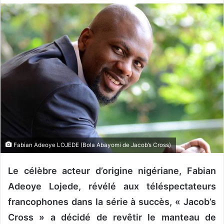
o
y
e
r
u
n
c
o
u
r
r
i
Fabian Adeoye LOJEDE (Bola Abayomi de Jacob’s Cross)
e
l
Le célèbre acteur d’origine nigériane, Fabian
Adeoye Lojede, révélé aux téléspectateurs
francophones dans la série à succès, « Jacob’s
Cross » a décidé de revêtir le manteau de