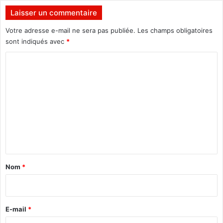
Laisser un commentaire
Votre adresse e-mail ne sera pas publiée.
Les champs obligatoires
sont indiqués avec
*
C
o
m
m
e
n
t
a
Nom
*
i
r
e
E-mail
*