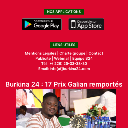
NOS APPLICATIONS
LIENS UTILES
Mentions Légales |
Charte groupe |
Contact
Publicité
|
Webmail |
Equipe B24
Tél : +( 226) 25-33-38-30
Email: info[at]burkina24.com
Burkina 24 : 17 Prix Galian remportés