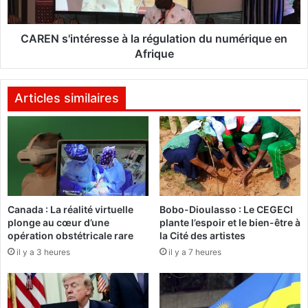
u
i
d
n
é
t
CAREN s'intéresse à la régulation du numérique en
p
é
Afrique
a
r
r
e
t
s
Articles similaires
d
s
e
e
l
à
a
l
3
a
1
r
e
é
Canada : La réalité virtuelle
Bobo-Dioulasso : Le CEGECI
é
g
plonge au cœur d’une
plante l’espoir et le bien-être à
d
u
opération obstétricale rare
la Cité des artistes
i
l
il y a 3 heures
il y a 7 heures
t
a
i
t
o
i
n
o