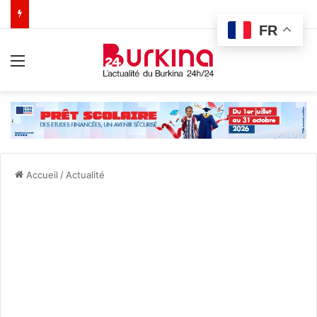
FR
Menu
Accueil
/
Actualité