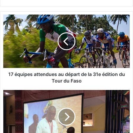
1
7
é
q
u
i
p
e
s
a
17 équipes attendues au départ de la 31e édition du
t
Tour du Faso
t
e
C
n
A
d
R
u
E
e
N
s
s
a
'