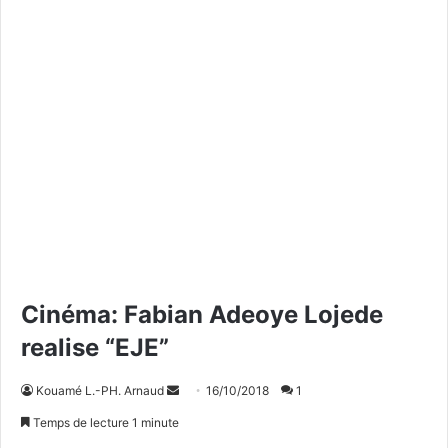
Cinéma: Fabian Adeoye Lojede
realise “EJE”
Kouamé L.-PH. Arnaud
E
16/10/2018
1
n
Temps de lecture 1 minute
v