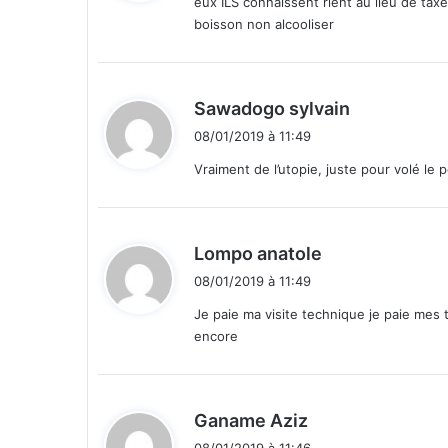
u
eux ILS connaissent rient au lieu de taxer
n
boisson non alcooliser
:
i
c
i
d
p
Sawadogo sylvain
a
i
08/01/2019 à 11:49
l
t
e
Vraiment de l’utopie, juste pour volé le p
d
:
e
O
d
Lompo anatole
u
i
a
08/01/2019 à 11:49
g
t
Je paie ma visite technique je paie mes 
a
encore
d
:
o
u
g
d
Ganame Aziz
o
i
u