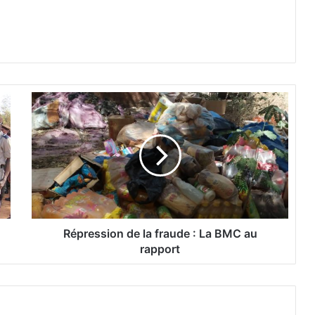
R
é
p
r
e
s
s
i
o
n
Répression de la fraude : La BMC au
d
rapport
e
l
a
f