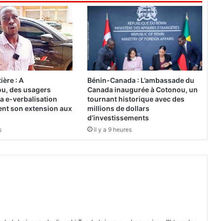
r
a
u
d
e
:
L
ière : A
Bénin-Canada : L’ambassade du
a
u, des usagers
Canada inaugurée à Cotonou, un
B
a e-verbalisation
tournant historique avec des
M
ent son extension aux
millions de dollars
d’investissements
C
a
s
il y a 9 heures
u
r
a
p
p
o
r
t