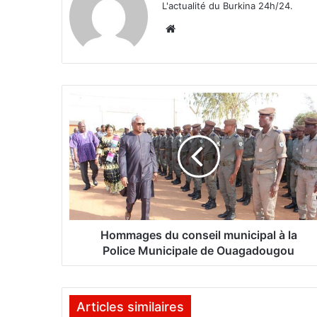
L'actualité du Burkina 24h/24.
We
bsi
te
H
o
m
m
a
g
e
s
d
u
Hommages du conseil municipal à la
c
Police Municipale de Ouagadougou
o
n
s
Articles similaires
e