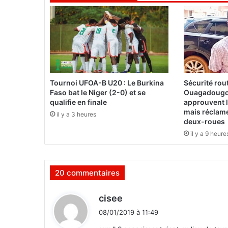
i
l
m
u
n
i
c
i
Tournoi UFOA-B U20 : Le Burkina
Sécurité rout
p
Faso bat le Niger (2-0) et se
Ouagadougo
a
qualifie en finale
approuvent l
l
mais réclam
il y a 3 heures
deux-roues
à
l
il y a 9 heure
a
P
o
20 commentaires
l
i
d
c
cisee
e
i
08/01/2019 à 11:49
M
t