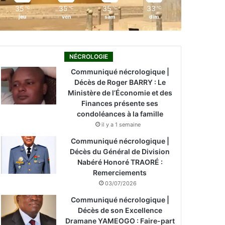
35
35
35
33
℃
℃
℃
℃
jeu
ven
sam
dim
NÉCROLOGIE
Communiqué nécrologique |
Décès de Roger BARRY : Le
Ministère de l’Économie et des
Finances présente ses
condoléances à la famille
il y a 1 semaine
Communiqué nécrologique |
Décès du Général de Division
Nabéré Honoré TRAORÉ :
Remerciements
03/07/2026
Communiqué nécrologique |
Décès de son Excellence
Dramane YAMEOGO : Faire-part