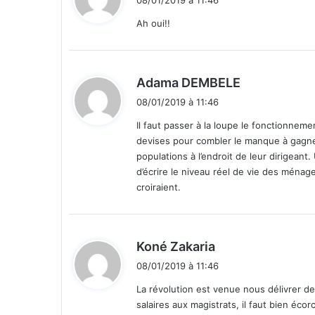
08/01/2019 à 11:46
t
Ah oui!!
:
d
Adama DEMBELE
i
08/01/2019 à 11:46
t
Il faut passer à la loupe le fonctionnem
devises pour combler le manque à gagne
:
populations à l’endroit de leur dirigean
d’écrire le niveau réel de vie des ménag
croiraient.
d
Koné Zakaria
i
08/01/2019 à 11:46
t
La révolution est venue nous délivrer d
salaires aux magistrats, il faut bien écor
: