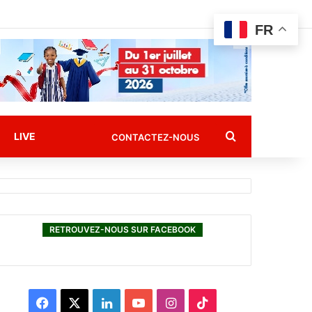
FR
Rechercher
LIVE
CONTACTEZ-NOUS
RETROUVEZ-NOUS SUR FACEBOOK
F
X
L
Y
I
T