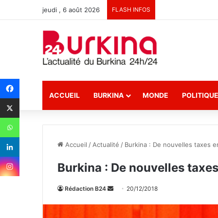
jeudi , 6 août 2026
FLASH INFOS
ACCUEIL
BURKINA
MONDE
POLITIQU
Accueil
/
Actualité
/
Burkina : De nouvelles taxes 
Burkina : De nouvelles taxe
Rédaction B24
E
20/12/2018
n
v