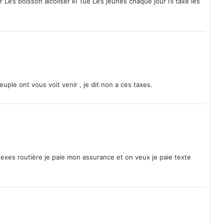
 Le’s boisson alcoliser ki Tue Le’s jeunes chaque jour I’ll taxe les
euple ont vous voit venir , je dit non a ces taxes.
texes routière je paie mon assurance et on veux je paie texte