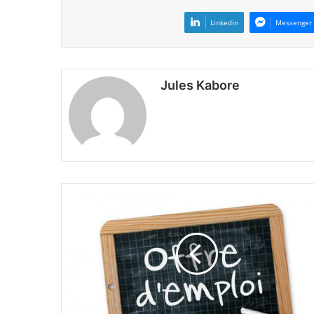
Linkedin
Messenger
Jules Kabore
O
f
f
r
e
d
’
e