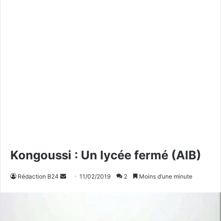
Kongoussi : Un lycée fermé (AIB)
Rédaction B24
E
11/02/2019
2
Moins d’une minute
n
v
o