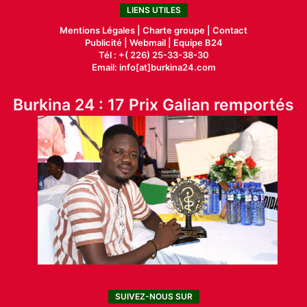
LIENS UTILES
Mentions Légales |
Charte groupe |
Contact
Publicité
|
Webmail |
Equipe B24
Tél : +( 226) 25-33-38-30
Email: info[at]burkina24.com
Burkina 24 : 17 Prix Galian remportés
SUIVEZ-NOUS SUR