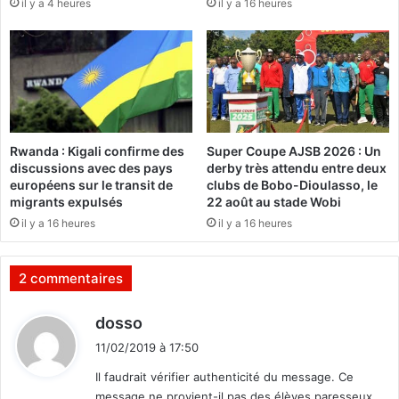
il y a 4 heures
il y a 16 heures
i
n
r
e
c
u
o
s
m
e
p
s
t
:
e
M
Rwanda : Kigali confirme des
Super Coupe AJSB 2026 : Un
r
é
discussions avec des pays
derby très attendu entre deux
c
g
européens sur le transit de
clubs de Bobo-Dioulasso, le
o
u
migrants expulsés
22 août au stade Wobi
m
e
il y a 16 heures
il y a 16 heures
p
t
t
à
e
l
2 commentaires
r
'
s
h
d
dosso
é
o
i
r
n
11/02/2019 à 17:50
i
t
n
Il faudrait vérifier authenticité du message. Ce
e
e
message ne provient-il pas des élèves paresseux
u
u