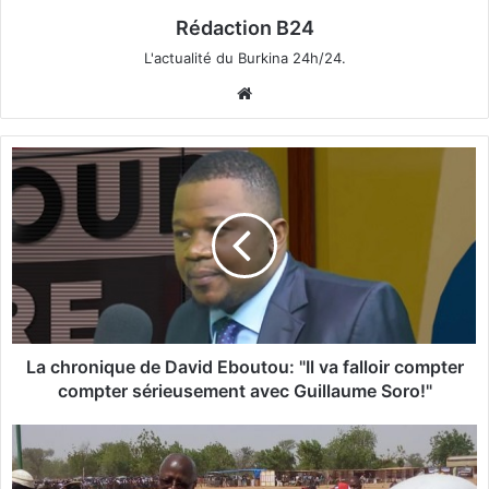
Rédaction B24
L'actualité du Burkina 24h/24.
We
bsi
te
L
a
c
h
r
o
n
i
q
u
La chronique de David Eboutou: "Il va falloir compter
e
compter sérieusement avec Guillaume Soro!"
d
e
J
D
o
a
u