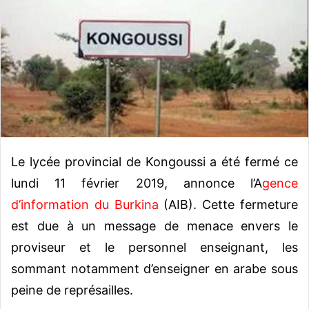
y
e
r
u
n
c
o
u
r
r
Le lycée provincial de Kongoussi a été fermé ce
i
lundi 11 février 2019, annonce l’A
gence
e
l
d’information du Burkina
(AIB). Cette fermeture
est due à un message de menace envers le
proviseur et le personnel enseignant, les
sommant notamment d’enseigner en arabe sous
peine de représailles.