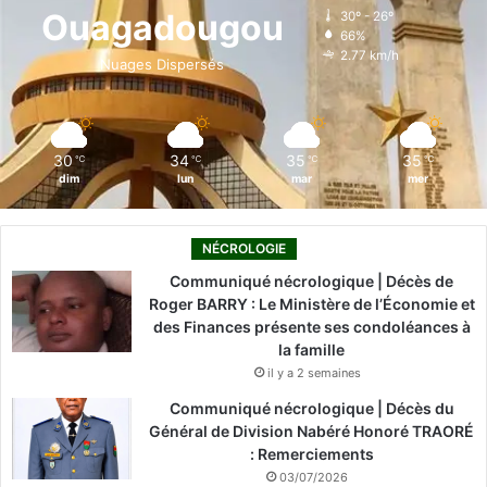
o
d
b
g
k
Ouagadougou
30º - 26º
66%
o
i
e
r
2.77 km/h
Nuages Dispersés
k
n
a
m
30
34
35
35
℃
℃
℃
℃
dim
lun
mar
mer
NÉCROLOGIE
Communiqué nécrologique | Décès de
Roger BARRY : Le Ministère de l’Économie et
des Finances présente ses condoléances à
la famille
il y a 2 semaines
Communiqué nécrologique | Décès du
Général de Division Nabéré Honoré TRAORÉ
: Remerciements
03/07/2026