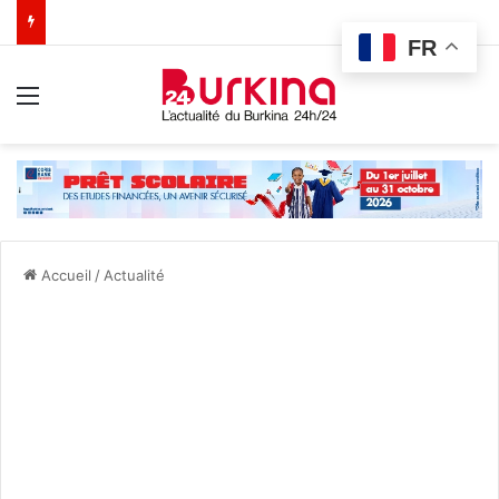
FR
Menu
Accueil
/
Actualité