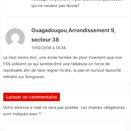
:
s
qui ne veulent pas l’école?
r
e
m
e
Ouagadougou,Arrondissement 9,
n
t
d
secteur 38
a
i
11/02/2019 à 14:34
v
t
e
Là c’est moins bon, une école fermée de plus! Vivement que nos
c
FDS utilisent ce qui semble être une faiblesse en force de
:
G
représaille afin de faire régner l’ordre, la paix et surtout l’autorité
u
militaire sur Kongoussi
i
l
l
Laisser un commentaire
a
u
Votre adresse e-mail ne sera pas publiée.
Les champs obligatoires
m
sont indiqués avec
*
e
S
C
o