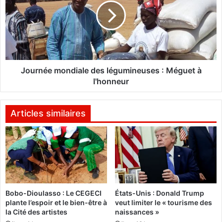
v
r
i
n
d
é
E
e
b
m
o
o
u
n
Journée mondiale des légumineuses : Méguet à
t
d
l'honneur
o
i
u
a
:
l
Articles similaires
"
e
I
d
l
e
v
s
a
l
f
é
a
g
Bobo-Dioulasso : Le CEGECI
États-Unis : Donald Trump
l
u
plante l’espoir et le bien-être à
veut limiter le « tourisme des
l
m
la Cité des artistes
naissances »
o
i