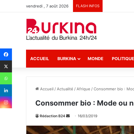
vendredi , 7 août 2026
FLASH INFOS
ACCUEIL
BURKINA
MONDE
POLITIQU
Accueil
/
Actualité
/
Afrique
/
Consommer bio : Mod
Consommer bio : Mode ou n
Rédaction B24
E
16/03/2019
n
v