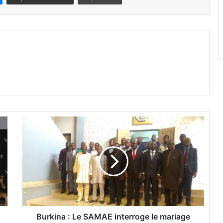
B
u
r
k
i
n
a
:
L
e
Burkina : Le SAMAE interroge le mariage