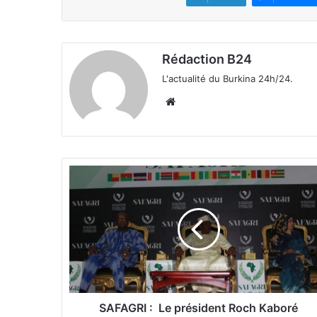
Rédaction B24
L'actualité du Burkina 24h/24.
We
bsi
te
S
A
F
A
G
R
I
:
SAFAGRI : Le président Roch Kaboré