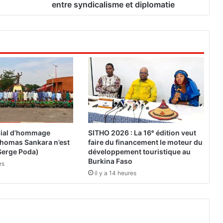
S
entre syndicalisme et diplomatie
A
M
A
E
i
n
t
e
r
r
o
g
ial d’hommage
SITHO 2026 : La 16ᵉ édition veut
e
« Thomas Sankara n’est
faire du financement le moteur du
l
Serge Poda)
développement touristique au
e
Burkina Faso
es
m
il y a 14 heures
a
r
i
a
g