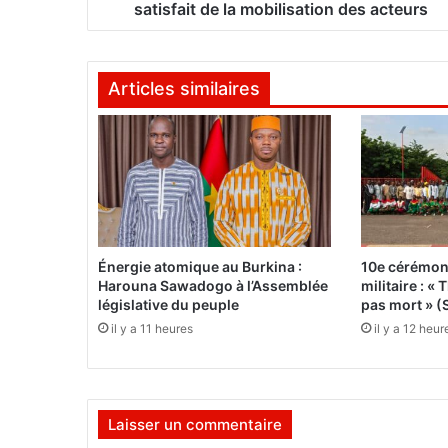
L
satisfait de la mobilisation des acteurs
e
p
r
Articles similaires
é
s
i
d
e
n
t
R
o
Énergie atomique au Burkina :
10e cérémon
c
Harouna Sawadogo à l’Assemblée
militaire : 
h
législative du peuple
pas mort » (
K
il y a 11 heures
il y a 12 heur
a
b
o
r
Laisser un commentaire
é
s