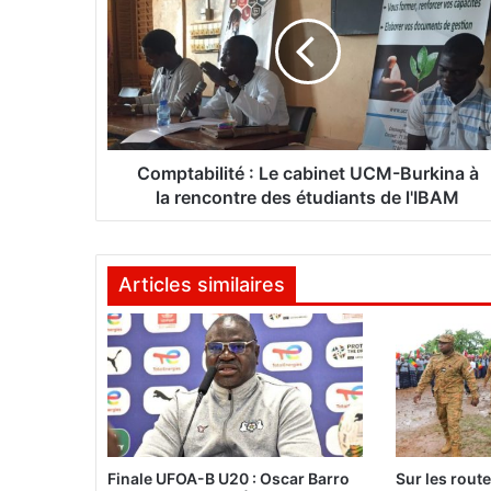
m
p
t
a
b
i
l
i
Comptabilité : Le cabinet UCM-Burkina à
t
la rencontre des étudiants de l'IBAM
é
:
L
Articles similaires
e
c
a
b
i
n
e
t
U
Finale UFOA-B U20 : Oscar Barro
Sur les rout