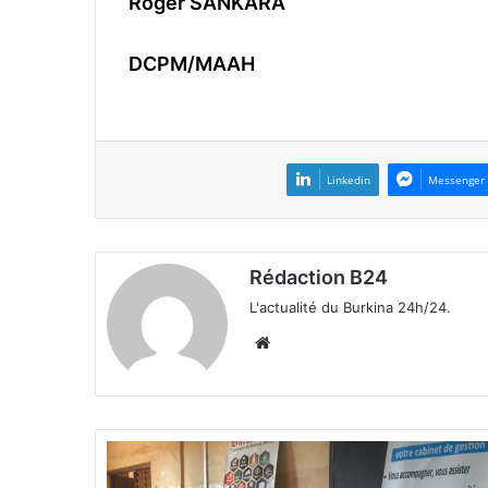
Roger SANKARA
DCPM/MAAH
Linkedin
Messenger
Rédaction B24
L'actualité du Burkina 24h/24.
We
bsi
te
C
o