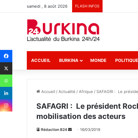
samedi , 8 août 2026
FLASH INFOS
ACCUEIL
BURKINA
MONDE
POLITIQU
Accueil
/
Actualité
/
Afrique
/
SAFAGRI : Le présiden
SAFAGRI : Le président Roch
mobilisation des acteurs
Rédaction B24
E
16/03/2019
n