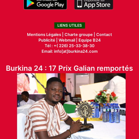
LIENS UTILES
Mentions Légales |
Charte groupe |
Contact
Publicité
|
Webmail |
Equipe B24
Tél : +( 226) 25-33-38-30
Email: info[at]burkina24.com
Burkina 24 : 17 Prix Galian remportés