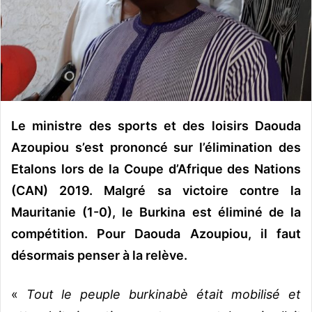
o
u
r
r
i
e
l
Le ministre des sports et des loisirs Daouda
Azoupiou s’est prononcé sur l’élimination des
Etalons lors de la Coupe d’Afrique des Nations
(CAN) 2019. Malgré sa victoire contre la
Mauritanie (1-0), le Burkina est éliminé de la
compétition. Pour Daouda Azoupiou, il faut
désormais penser à la relève.
«
Tout le peuple burkinabè était mobilisé et