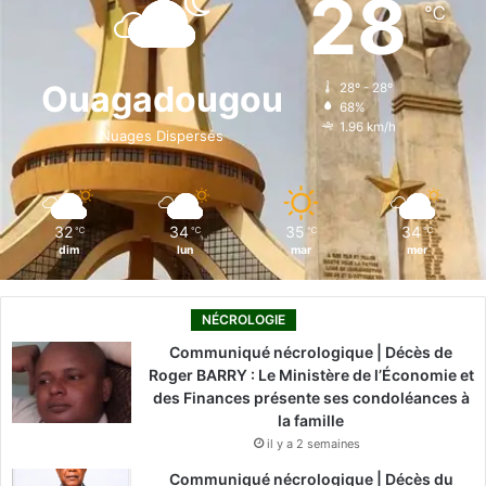
28
℃
b
e
u
a
o
o
d
b
g
k
Ouagadougou
28º - 28º
68%
o
i
e
r
1.96 km/h
Nuages Dispersés
k
n
a
m
32
34
35
34
℃
℃
℃
℃
dim
lun
mar
mer
NÉCROLOGIE
Communiqué nécrologique | Décès de
Roger BARRY : Le Ministère de l’Économie et
des Finances présente ses condoléances à
la famille
il y a 2 semaines
Communiqué nécrologique | Décès du