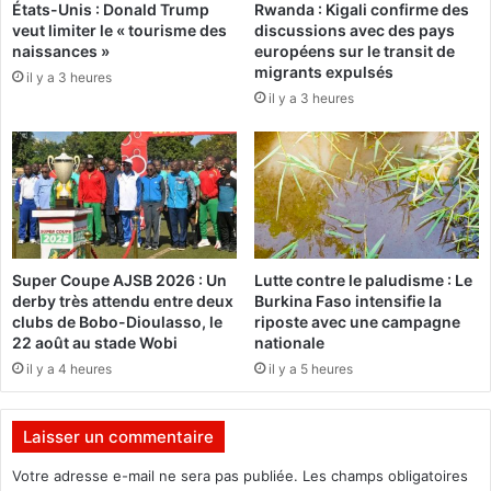
États-Unis : Donald Trump
Rwanda : Kigali confirme des
l
m
veut limiter le « tourisme des
discussions avec des pays
d
i
naissances »
européens sur le transit de
e
n
migrants expulsés
il y a 3 heures
s
a
il y a 3 heures
é
t
c
i
u
o
r
n
i
d
t
e
é
s
d
É
Super Coupe AJSB 2026 : Un
Lutte contre le paludisme : Le
e
t
derby très attendu entre deux
Burkina Faso intensifie la
l
a
clubs de Bobo-Dioulasso, le
riposte avec une campagne
’
l
22 août au stade Wobi
nationale
O
o
il y a 4 heures
il y a 5 heures
N
n
U
s
à
n
Laisser un commentaire
O
’
u
e
Votre adresse e-mail ne sera pas publiée.
Les champs obligatoires