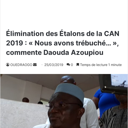
Élimination des Étalons de la CAN
2019 : « Nous avons trébuché… »,
commente Daouda Azoupiou
OUEDRAOGO
E
25/03/2019
0
Temps de lecture 1 minute
n
v
o
y
e
r
u
n
c