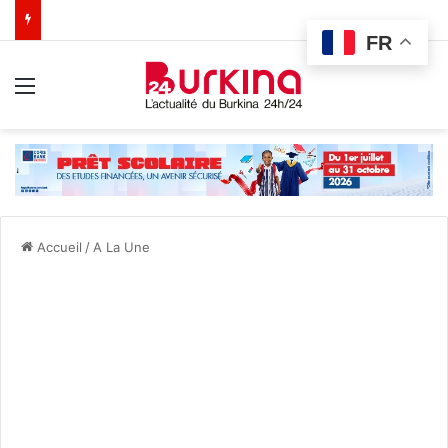
FR
Menu
Accueil
/
A La Une