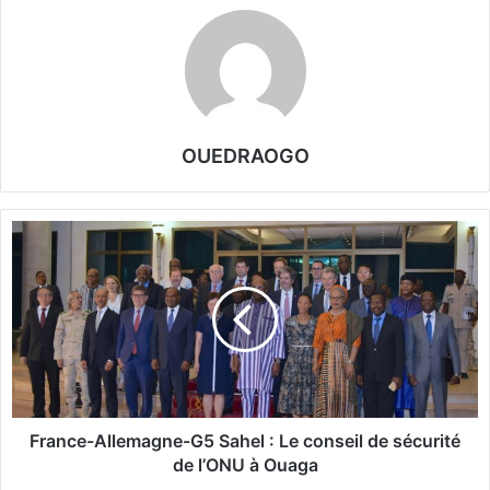
OUEDRAOGO
F
r
a
n
c
e
-
A
l
l
France-Allemagne-G5 Sahel : Le conseil de sécurité
e
de l’ONU à Ouaga
m