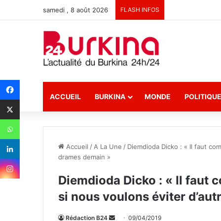
samedi , 8 août 2026
FLASH INFOS
ACCUEIL
BURKINA
MONDE
POLITIQU
Accueil
/
A La Une
/
Diemdioda Dicko : « Il faut com
drames demain »
Diemdioda Dicko : « Il faut 
si nous voulons éviter d’au
Rédaction B24
E
09/04/2019