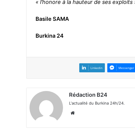
« l’honore à la hauteur de ses exploits 
Basile SAMA
Burkina 24
Linkedin
Messenger
Rédaction B24
L'actualité du Burkina 24h/24.
We
bsi
te