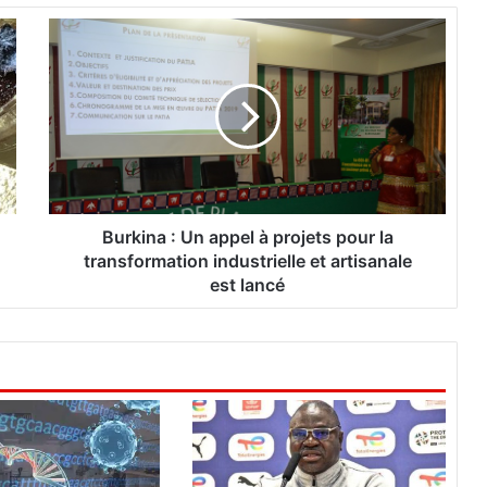
B
u
r
k
i
n
a
:
U
Burkina : Un appel à projets pour la
n
transformation industrielle et artisanale
a
est lancé
p
p
e
l
à
p
r
o
j