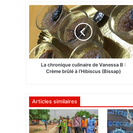
L
a
c
h
r
o
n
i
q
u
La chronique culinaire de Vanessa B :
e
Crème brûlé à l’Hibiscus (Bissap)
c
u
l
i
Articles similaires
n
a
i
r
e
d