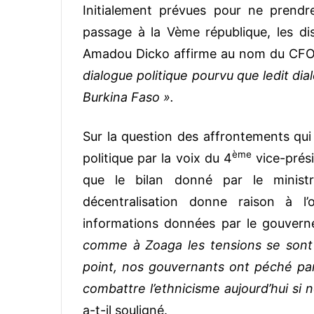
Initialement prévues pour ne prendr
passage à la Vème république, les dis
Amadou Dicko affirme au nom du CFOP 
dialogue politique pourvu que ledit dial
Burkina Faso ».
Sur la question des affrontements qui 
ème
politique par la voix du 4
vice-prés
que le bilan donné par le ministre
décentralisation donne raison à l’
informations données par le gouvern
comme à Zoaga les tensions se sont 
point, nos gouvernants ont péché par
combattre l’ethnicisme aujourd’hui si 
a-t-il souligné.