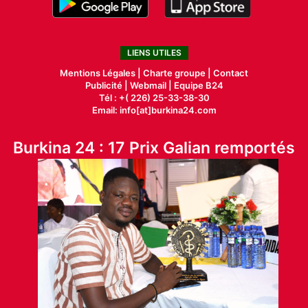
LIENS UTILES
Mentions Légales |
Charte groupe |
Contact
Publicité
|
Webmail |
Equipe B24
Tél : +( 226) 25-33-38-30
Email: info[at]burkina24.com
Burkina 24 : 17 Prix Galian remportés