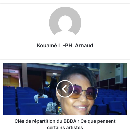
Kouamé L.-PH. Arnaud
C
l
é
s
d
e
r
é
p
a
Clés de répartition du BBDA : Ce que pensent
r
certains artistes