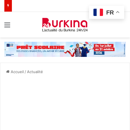
FR
Menu
Accueil
/
Actualité