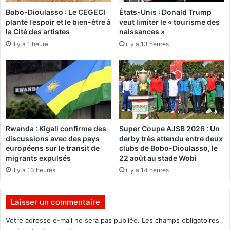
n
i
Bobo-Dioulasso : Le CEGECI
États-Unis : Donald Trump
s
t
plante l’espoir et le bien-être à
veut limiter le « tourisme des
e
é
la Cité des artistes
naissances »
n
d
il y a 1 heure
il y a 13 heures
t
u
c
c
e
a
r
m
t
p
a
d
i
e
n
r
Rwanda : Kigali confirme des
Super Coupe AJSB 2026 : Un
s
é
discussions avec des pays
derby très attendu entre deux
a
f
européens sur le transit de
clubs de Bobo-Dioulasso, le
r
u
migrants expulsés
22 août au stade Wobi
t
g
il y a 13 heures
il y a 14 heures
i
i
s
é
t
s
Laisser un commentaire
e
d
s
e
Votre adresse e-mail ne sera pas publiée.
Les champs obligatoires
G