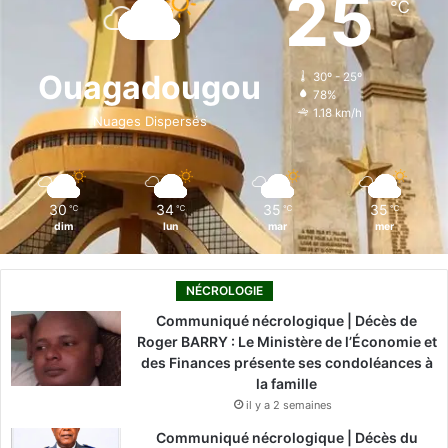
25
℃
b
e
u
a
o
o
d
b
g
k
Ouagadougou
30º - 25º
78%
o
i
e
r
1.18 km/h
Nuages Dispersés
k
n
a
m
30
34
35
35
℃
℃
℃
℃
dim
lun
mar
mer
NÉCROLOGIE
Communiqué nécrologique | Décès de
Roger BARRY : Le Ministère de l’Économie et
des Finances présente ses condoléances à
la famille
il y a 2 semaines
Communiqué nécrologique | Décès du