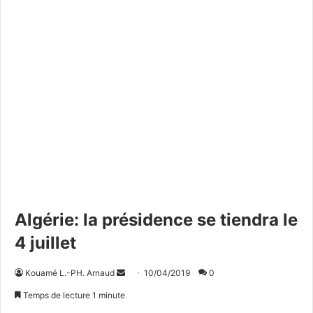
Algérie: la présidence se tiendra le
4 juillet
Kouamé L.-PH. Arnaud
E
10/04/2019
0
n
Temps de lecture 1 minute
v