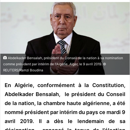
o
y
e
r
u
n
c
o
Abdelkader Bensalah, président du Conseil de la nation à sa nomination
u
comme président par intérim de l'Algérie. Alger, le 9 avril 2019. ©
r
REUTERS/Ramzi Boudina
r
i
En Algérie, conformément à la Constitution,
e
Abdelkader Bensalah,
le président du Conseil
l
de la nation, la chambre haute algérienne, a été
nommé président par intérim du pays ce mardi 9
avril 2019. Il a dès le lendemain de sa