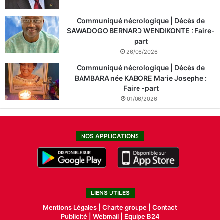
Communiqué nécrologique | Décès de
SAWADOGO BERNARD WENDIKONTE : Faire-
part
26/06/2026
Communiqué nécrologique | Décès de
BAMBARA née KABORE Marie Josephe :
Faire -part
01/06/2026
NOS APPLICATIONS
LIENS UTILES
Mentions Légales |
Charte groupe |
Contact
Publicité
|
Webmail |
Equipe B24