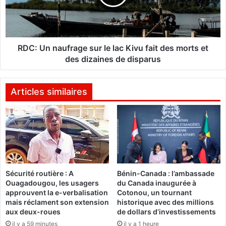
L
n
a
n
C
a
O
u
D
f
RDC: Un naufrage sur le lac Kivu fait des morts et
E
r
des dizaines de disparus
R
a
l
g
e
e
Articles similaires
v
s
e
u
u
r
t
l
«
e
i
l
n
a
Sécurité routière : A
Bénin-Canada : l’ambassade
t
c
Ouagadougou, les usagers
du Canada inaugurée à
é
K
approuvent la e-verbalisation
Cotonou, un tournant
g
i
mais réclament son extension
historique avec des millions
r
v
aux deux-roues
de dollars d’investissements
a
u
il y a 59 minutes
il y a 1 heure