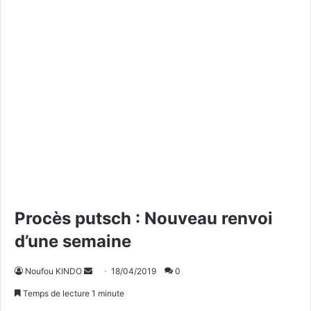
Procès putsch : Nouveau renvoi
d’une semaine
Noufou KINDO
E
18/04/2019
0
n
Temps de lecture 1 minute
v