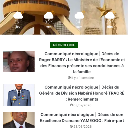
k
n
a
m
36
33
34
29
℃
℃
℃
℃
jeu
ven
sam
dim
NÉCROLOGIE
Communiqué nécrologique | Décès de
Roger BARRY : Le Ministère de l’Économie et
des Finances présente ses condoléances à
la famille
il y a 1 semaine
Communiqué nécrologique | Décès du
Général de Division Nabéré Honoré TRAORÉ
: Remerciements
03/07/2026
Communiqué nécrologique | Décès de son
Excellence Dramane YAMEOGO : Faire-part
28/06/2026