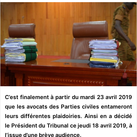
o
y
e
r
u
n
c
o
u
r
r
i
e
C’est finalement à partir du mardi 23 avril 2019
l
que les avocats des Parties civiles entameront
leurs différentes plaidoiries. Ainsi en a décidé
le Président du Tribunal ce jeudi 18 avril 2019, à
l’issue d’une brève audience.