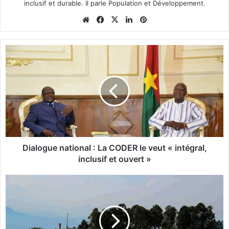
inclusif et durable. Il parle Population et Développement.
We
Fa
X
Lin
Pin
bsi
ce
ke
ter
te
bo
din
est
D
ok
i
a
l
o
g
u
e
n
a
Dialogue national : La CODER le veut « intégral,
t
inclusif et ouvert »
i
o
R
n
D
a
C
l
:
:
U