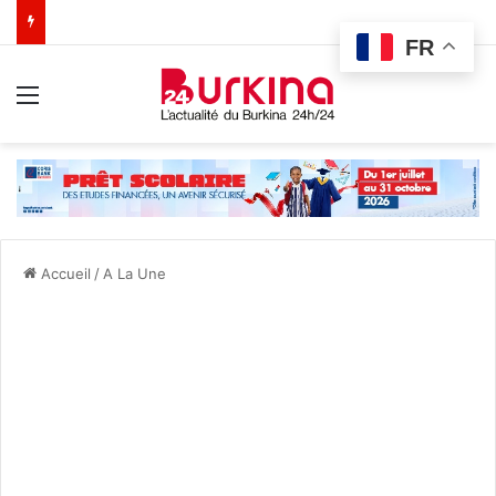
FR
Menu
Accueil
/
A La Une