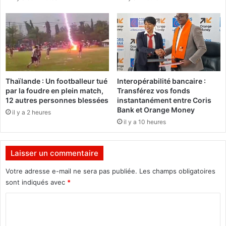
l
f
,
a
i
i
n
t
c
d
l
e
u
s
s
m
Thaïlande : Un footballeur tué
Interopérabilité bancaire :
i
o
par la foudre en plein match,
Transférez vos fonds
f
r
12 autres personnes blessées
instantanément entre Coris
e
t
Bank et Orange Money
il y a 2 heures
t
s
il y a 10 heures
o
e
u
t
v
d
Laisser un commentaire
e
e
r
s
Votre adresse e-mail ne sera pas publiée.
Les champs obligatoires
t
d
sont indiqués avec
*
»
i
C
z
a
o
i