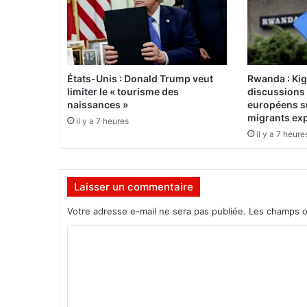
e
a
u
r
e
n
États-Unis : Donald Trump veut
Rwanda : Kig
v
limiter le « tourisme des
discussions
o
naissances »
européens su
i
migrants ex
il y a 7 heures
d
il y a 7 heure
’
u
n
Laisser un commentaire
e
s
Votre adresse e-mail ne sera pas publiée.
Les champs o
e
m
C
a
o
i
n
m
e
m