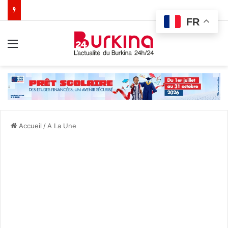
FR
Menu
Accueil
/
A La Une