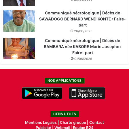
a
n
c
Communiqué nécrologique | Décès de
e
SAWADOGO BERNARD WENDIKONTE : Faire-
part
26/06/2026
Communiqué nécrologique | Décès de
BAMBARA née KABORE Marie Josephe :
Faire -part
01/06/2026
NOS APPLICATIONS
LIENS UTILES
Mentions Légales |
Charte groupe |
Contact
Publicité
|
Webmail |
Equipe B24