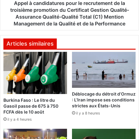
e
d
Appel à candidatures pour le recrutement de la
l
i
troisième promotion du Certificat Gestion Qualité-
e
d
Assurance Qualité-Qualité Total (C1) Mention
d
a
Management de la Qualité et de la Performance
o
t
m
u
i
r
Articles similaires
c
e
i
s
l
p
e
o
d
u
e
r
l
l
'
Déblocage du détroit d’Ormuz
e
: L’Iran impose ses conditions
a
Burkina Faso : Le litre du
r
strictes aux États-Unis
Gasoil passe de 675 à 750
n
e
FCFA dès le 10 août
c
il y a 8 heures
c
i
il y a 4 heures
r
e
u
n
t
p