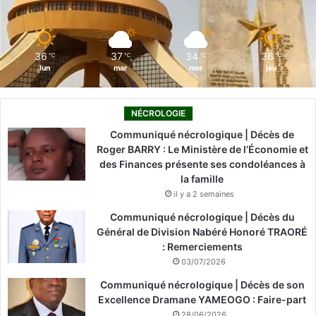
a
k
n
a
Q
u
m
a
36
37
34
36
℃
℃
℃
℃
l
lun
mar
mer
jeu
i
t
é
NÉCROLOGIE
e
Communiqué nécrologique | Décès de
t
Roger BARRY : Le Ministère de l’Économie et
d
des Finances présente ses condoléances à
e
la famille
l
il y a 2 semaines
a
P
Communiqué nécrologique | Décès du
e
Général de Division Nabéré Honoré TRAORÉ
r
: Remerciements
f
03/07/2026
o
Communiqué nécrologique | Décès de son
r
Excellence Dramane YAMEOGO : Faire-part
m
28/06/2026