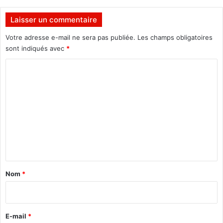
o
n
i
Laisser un commentaire
t
u
Votre adresse e-mail ne sera pas publiée.
Les champs obligatoires
r
sont indiqués avec
*
e
C
o
m
m
e
n
t
a
Nom
*
i
r
e
E-mail
*