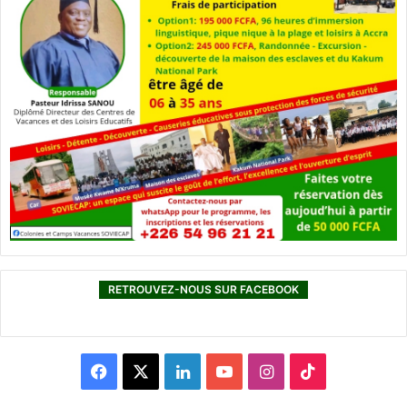
RETROUVEZ-NOUS SUR FACEBOOK
F
X
L
Y
I
T