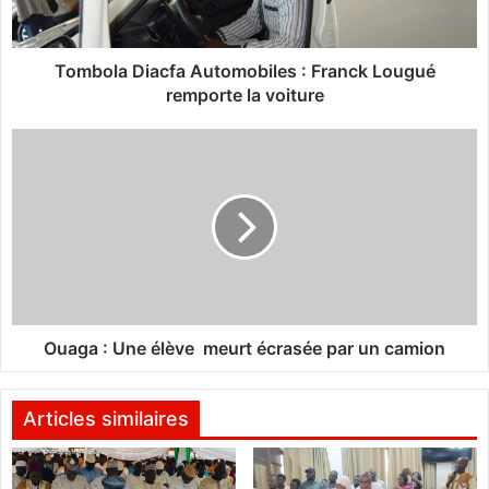
a
D
i
a
Tombola Diacfa Automobiles : Franck Lougué
c
remporte la voiture
f
a
O
A
u
u
a
t
g
o
a
m
:
o
U
b
n
i
e
l
é
Ouaga : Une élève meurt écrasée par un camion
e
l
s
è
v
Articles similaires
:
e
F
r
m