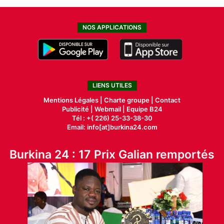
NOS APPLICATIONS
LIENS UTILES
Mentions Légales |
Charte groupe |
Contact
Publicité
|
Webmail |
Equipe B24
Tél : +( 226) 25-33-38-30
Email: info[at]burkina24.com
Burkina 24 : 17 Prix Galian remportés