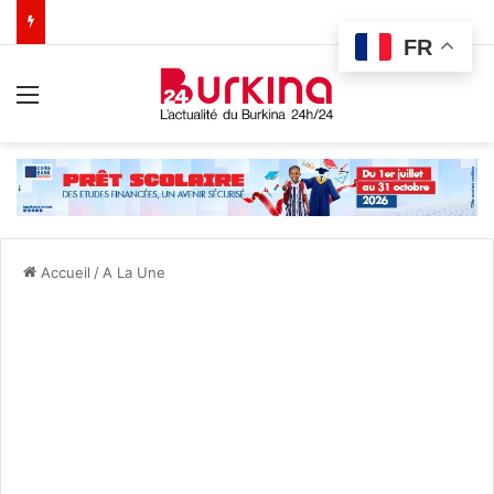
FR
Menu
Accueil
/
A La Une