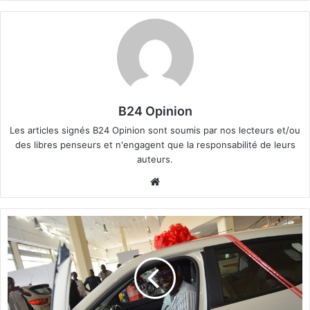
B24 Opinion
Les articles signés B24 Opinion sont soumis par nos lecteurs et/ou
des libres penseurs et n'engagent que la responsabilité de leurs
auteurs.
We
bsi
te
T
o
m
b
o
l