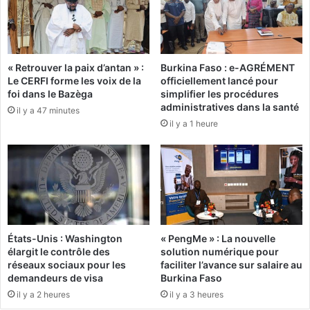
a
e
n
u
c
r
k
t
« Retrouver la paix d’antan » :
Burkina Faso : e-AGRÉMENT
L
é
Le CERFI forme les voix de la
officiellement lancé pour
o
c
foi dans le Bazèga
simplifier les procédures
u
r
administratives dans la santé
il y a 47 minutes
g
a
il y a 1 heure
u
s
é
é
r
e
e
p
m
a
p
r
o
u
r
n
États-Unis : Washington
« PengMe » : La nouvelle
t
c
élargit le contrôle des
solution numérique pour
e
a
réseaux sociaux pour les
faciliter l’avance sur salaire au
l
m
demandeurs de visa
Burkina Faso
a
i
il y a 2 heures
il y a 3 heures
v
o