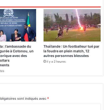
i
n
i
s
t
r
a
t
e
a : l’ambassade du
Thaïlande : Un footballeur tué par
u
gurée à Cotonou, un
la foudre en plein match, 12
r
torique avec des
autres personnes blessées
s
ollars
il y a 2 heures
ements
c
i
utes
v
i
l
s
e
bligatoires sont indiqués avec
*
n
g