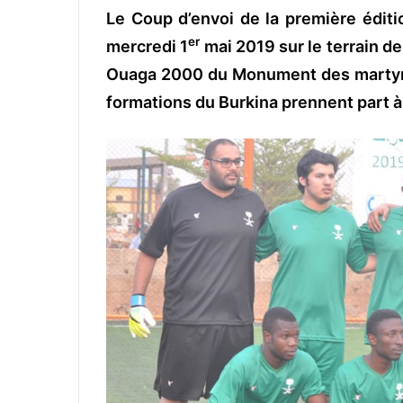
Le Coup d’envoi de la première édit
v
o
er
mercredi 1
mai 2019 sur le terrain de
y
Ouaga 2000 du Monument des martyrs
e
formations du Burkina prennent part à
r
u
n
c
o
u
r
r
i
e
l