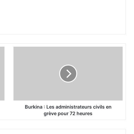
B
u
r
k
i
n
a
:
L
e
Burkina : Les administrateurs civils en
s
grève pour 72 heures
a
d
m