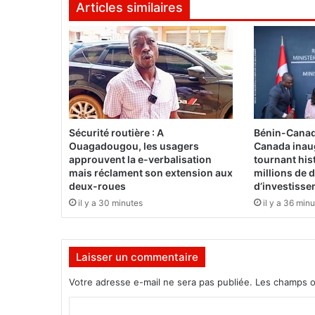
Articles similaires
r
g
a
n
i
s
e
n
t
Sécurité routière : A
Bénin-Canad
l
Ouagadougou, les usagers
Canada inau
e
approuvent la e-verbalisation
tournant his
u
mais réclament son extension aux
millions de d
deux-roues
d’investiss
r
j
il y a 30 minutes
il y a 36 min
u
b
i
Laisser un commentaire
l
é
Votre adresse e-mail ne sera pas publiée.
Les champs o
C