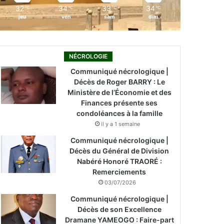
32
34
33
34
℃
℃
℃
℃
jeu
ven
sam
dim
NÉCROLOGIE
Communiqué nécrologique |
Décès de Roger BARRY : Le
Ministère de l’Économie et des
Finances présente ses
condoléances à la famille
il y a 1 semaine
Communiqué nécrologique |
Décès du Général de Division
Nabéré Honoré TRAORÉ :
Remerciements
03/07/2026
Communiqué nécrologique |
Décès de son Excellence
Dramane YAMEOGO : Faire-part