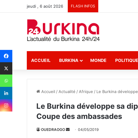
jeudi , 6 août 2026
FLASH INFOS
ACCUEIL
BURKINA
MONDE
POLITIQU
Accueil
/
Actualité
/
Afrique
/
Le Burkina développe
Le Burkina développe sa dipl
Coupe des ambassades
OUEDRAOGO
E
04/05/2019
n