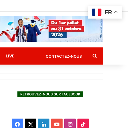
FR
Rechercher
LIVE
CONTACTEZ-NOUS
RETROUVEZ-NOUS SUR FACEBOOK
F
X
L
Y
I
T