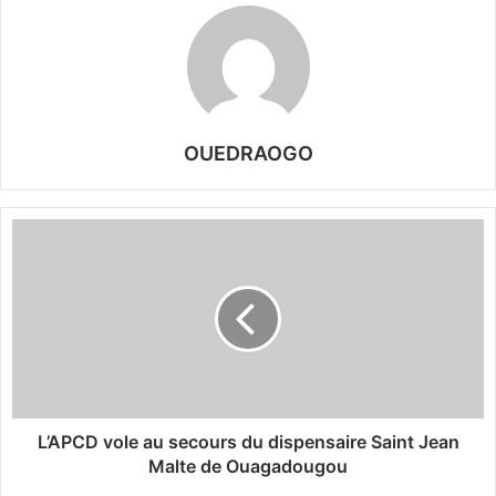
OUEDRAOGO
L
’
A
P
C
D
v
o
l
e
L’APCD vole au secours du dispensaire Saint Jean
a
Malte de Ouagadougou
u