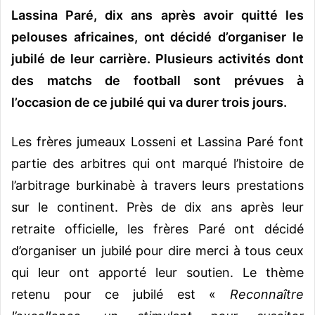
o
Lassina Paré, dix ans après avoir quitté les
y
pelouses africaines, ont décidé d’organiser le
e
jubilé de leur carrière. Plusieurs activités dont
r
u
des matchs de football sont prévues à
n
l’occasion de ce jubilé qui va durer trois jours.
c
o
Les frères jumeaux Losseni et Lassina Paré font
u
partie des arbitres qui ont marqué l’histoire de
r
r
l’arbitrage burkinabè à travers leurs prestations
i
sur le continent. Près de dix ans après leur
e
retraite officielle, les frères Paré ont décidé
l
d’organiser un jubilé pour dire merci à tous ceux
qui leur ont apporté leur soutien. Le thème
retenu pour ce jubilé est «
Reconnaître