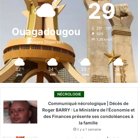
e
k
T
t
T
29
℃
b
e
u
a
o
o
d
b
g
k
Ouagadougou
29º - 29º
59%
o
i
e
r
1.38 km/h
Nuages Dispersés
k
n
a
m
32
34
33
34
℃
℃
℃
℃
jeu
ven
sam
dim
NÉCROLOGIE
Communiqué nécrologique | Décès de
Roger BARRY : Le Ministère de l’Économie et
des Finances présente ses condoléances à
la famille
il y a 1 semaine