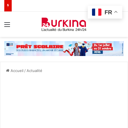
FR
Menu
Accueil
/
Actualité