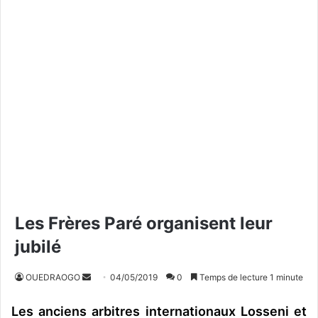
Les Frères Paré organisent leur
jubilé
OUEDRAOGO
E
04/05/2019
0
Temps de lecture 1 minute
n
Les anciens arbitres internationaux Losseni et
v