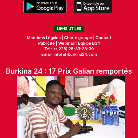
LIENS UTILES
Mentions Légales |
Charte groupe |
Contact
Publicité
|
Webmail |
Equipe B24
Tél : +( 226) 25-33-38-30
Email: info[at]burkina24.com
Burkina 24 : 17 Prix Galian remportés