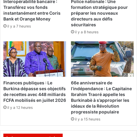
Interopérabilité bancaire :
Police nationale : Une
a
i
Transférez vos fonds
formation stratégique pour
i
p
instantanément entre Coris
préparer les nouveaux
n
l
Bank et Orange Money
directeurs aux défis
t
o
sécuritaires
il y a 7 heures
J
m
il y a 8 heures
e
a
a
t
n
i
M
e
a
s
l
p
t
o
e
r
Finances publiques : Le
66e anniversaire de
d
t
Burkina dépasse ses objectifs
l’indépendance : Le Capitaine
e
i
de recettes avec 448 milliards
Ibrahim Traoré appelle les
O
v
FCFA mobilisés en juillet 2026
Burkinabè à s’approprier les
u
e
idéaux de la Révolution
il y a 12 heures
a
à
progressiste populaire
g
t
il y a 15 heures
a
r
d
a
o
v