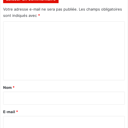
0
1
Votre adresse e-mail ne sera pas publiée.
Les champs obligatoires
9
sont indiqués avec
*
C
o
m
m
e
n
t
a
Nom
*
i
r
e
E-mail
*
*