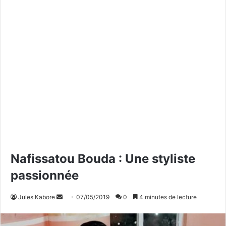
Nafissatou Bouda : Une styliste
passionnée
Jules Kabore
E
07/05/2019
0
4 minutes de lecture
n
v