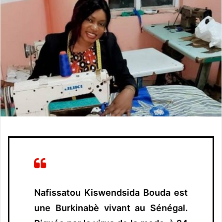
o
y
e
r
u
n
c
o
u
r
r
i
e
l
Nafissatou Kiswendsida Bouda est
une Burkinabè vivant au Sénégal.