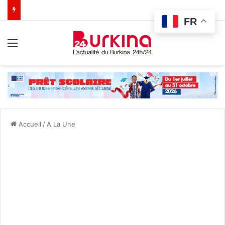
FR
Menu
Accueil
/
A La Une