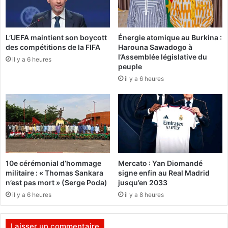
e
a
l
u
l
r
L’UEFA maintient son boycott
Énergie atomique au Burkina :
é
e
des compétitions de la FIFA
Harouna Sawadogo à
p
n
l’Assemblée législative du
a
il y a 6 heures
d
peuple
r
e
il y a 6 heures
d
z
e
-
s
v
é
o
l
u
è
s
v
l
e
e
10e cérémonial d’hommage
Mercato : Yan Diomandé
s
1
militaire : « Thomas Sankara
signe enfin au Real Madrid
4
n’est pas mort » (Serge Poda)
jusqu’en 2033
m
il y a 6 heures
il y a 8 heures
a
i
2
Laisser un commentaire