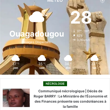
MÉTÉO
e
k
T
t
T
28
℃
b
e
u
a
o
o
d
b
g
k
Ouagadougou
37º - 26º
62%
o
i
e
r
3.28 km/h
Nuages Dispersés
k
n
a
m
37
35
34
33
℃
℃
℃
℃
ven
sam
dim
lun
NÉCROLOGIE
Communiqué nécrologique | Décès de
Roger BARRY : Le Ministère de l’Économie et
des Finances présente ses condoléances à
la famille