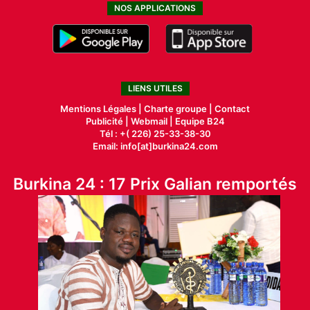
NOS APPLICATIONS
LIENS UTILES
Mentions Légales |
Charte groupe |
Contact
Publicité
|
Webmail |
Equipe B24
Tél : +( 226) 25-33-38-30
Email: info[at]burkina24.com
Burkina 24 : 17 Prix Galian remportés