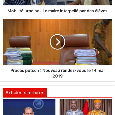
u
r
Mobilité urbaine : Le maire interpellé par des élèves
b
a
P
i
r
n
o
e
c
:
è
L
s
e
p
m
u
a
t
i
s
Procès putsch : Nouveau rendez-vous le 14 mai
r
c
2019
e
h
i
:
n
N
Articles similaires
t
o
e
u
r
v
p
e