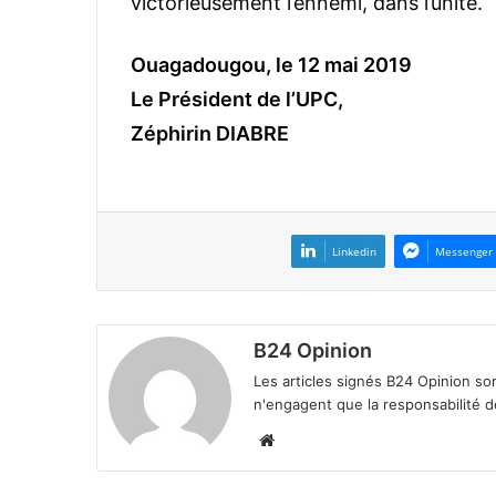
victorieusement l’ennemi, dans l’unité.
Ouagadougou, le 12 mai 2019
Le Président de l’UPC,
Zéphirin DIABRE
Linkedin
Messenger
B24 Opinion
Les articles signés B24 Opinion so
n'engagent que la responsabilité d
We
bsi
te