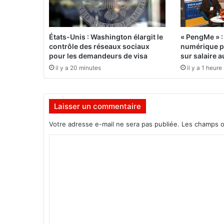
p
e
r
G
États-Unis : Washington élargit le
« PengMe » :
a
contrôle des réseaux sociaux
numérique po
l
pour les demandeurs de visa
sur salaire 
i
il y a 20 minutes
il y a 1 heure
a
n
2
Laisser un commentaire
0
1
Votre adresse e-mail ne sera pas publiée.
Les champs o
9
C
o
m
m
e
n