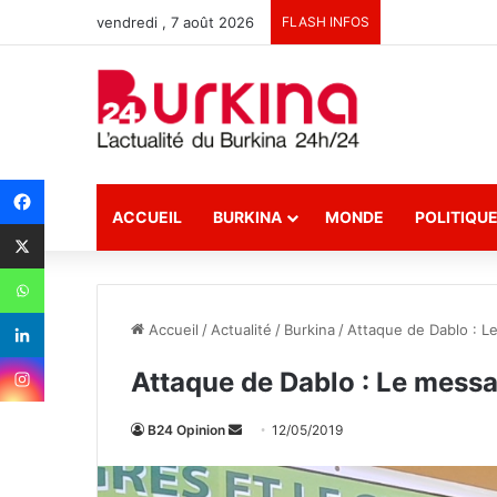
vendredi , 7 août 2026
FLASH INFOS
ACCUEIL
BURKINA
MONDE
POLITIQU
Accueil
/
Actualité
/
Burkina
/
Attaque de Dablo : L
Attaque de Dablo : Le mess
B24 Opinion
E
12/05/2019
n
v