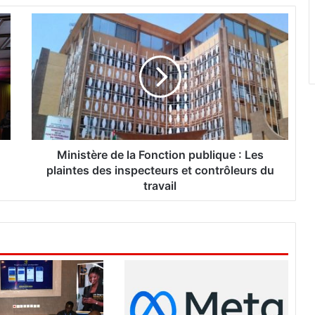
M
i
n
i
s
t
è
r
e
d
Ministère de la Fonction publique : Les
e
plaintes des inspecteurs et contrôleurs du
l
travail
a
F
o
n
c
t
i
o