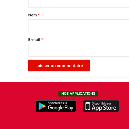
t
a
Nom
*
i
r
e
E-mail
*
*
NOS APPLICATIONS