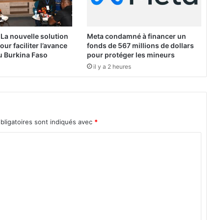
n
p
u
b
 La nouvelle solution
Meta condamné à financer un
l
ur faciliter l’avance
fonds de 567 millions de dollars
i
au Burkina Faso
pour protéger les mineurs
q
il y a 2 heures
u
e
:
L
e
bligatoires sont indiqués avec
*
s
p
l
a
i
n
t
e
s
d