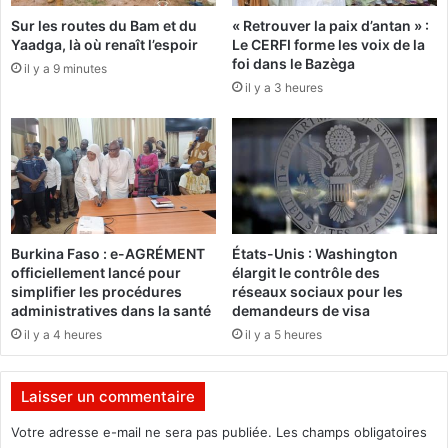
’
m
Sur les routes du Bam et du
« Retrouver la paix d’antan » :
é
a
Yaadga, là où renaît l’espoir
Le CERFI forme les voix de la
v
r
foi dans le Bazèga
a
il y a 9 minutes
c
il y a 3 heures
n
h
g
e
é
s
l
u
i
r
s
l
a
e
t
P
Burkina Faso : e-AGRÉMENT
États-Unis : Washington
i
r
officiellement lancé pour
élargit le contrôle des
o
e
simplifier les procédures
réseaux sociaux pour les
n
m
administratives dans la santé
demandeurs de visa
e
i
il y a 4 heures
il y a 5 heures
t
e
l
r
a
m
Laisser un commentaire
p
i
r
n
Votre adresse e-mail ne sera pas publiée.
Les champs obligatoires
o
i