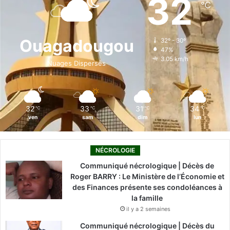
32
℃
b
e
u
a
o
o
d
b
g
k
Ouagadougou
32º - 30º
47%
o
i
e
r
3.05 km/h
Nuages Dispersés
k
n
a
m
32
33
31
34
℃
℃
℃
℃
ven
sam
dim
lun
NÉCROLOGIE
Communiqué nécrologique | Décès de
Roger BARRY : Le Ministère de l’Économie et
des Finances présente ses condoléances à
la famille
il y a 2 semaines
Communiqué nécrologique | Décès du