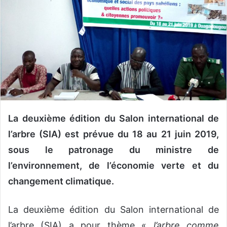
o
y
e
r
u
n
c
o
u
La deuxième édition du Salon international de
r
r
l’arbre (SIA) est prévue du 18 au 21 juin 2019,
i
sous le patronage du ministre de
e
l’environnement, de l’économie verte et du
l
changement climatique.
La deuxième édition du Salon international de
l’arbre (SIA) a pour thème «
l’arbre comme