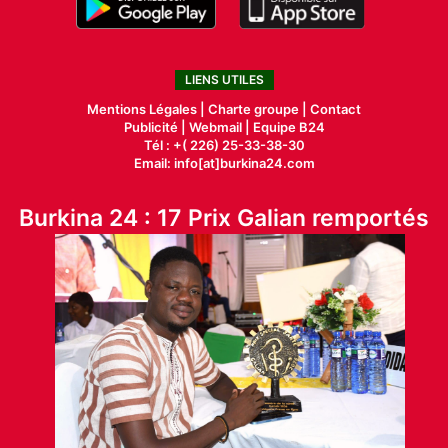
LIENS UTILES
Mentions Légales |
Charte groupe |
Contact
Publicité
|
Webmail |
Equipe B24
Tél : +( 226) 25-33-38-30
Email: info[at]burkina24.com
Burkina 24 : 17 Prix Galian remportés