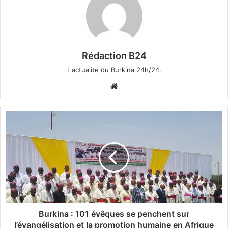
Rédaction B24
L'actualité du Burkina 24h/24.
We
bsi
te
B
u
r
k
i
n
a
:
1
0
Burkina : 101 évêques se penchent sur
1
l’évangélisation et la promotion humaine en Afrique