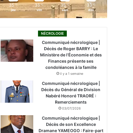
35
35
35
33
℃
℃
℃
℃
jeu
ven
sam
dim
NÉCROLOGIE
Communiqué nécrologique |
Décès de Roger BARRY : Le
Ministère de l’Économie et des
Finances présente ses
condoléances à la famille
il y a 1 semaine
Communiqué nécrologique |
Décès du Général de Division
Nabéré Honoré TRAORÉ :
Remerciements
03/07/2026
Communiqué nécrologique |
Décès de son Excellence
Dramane YAMEOGO : Faire-part