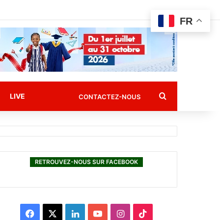
FR
Rechercher
LIVE
CONTACTEZ-NOUS
RETROUVEZ-NOUS SUR FACEBOOK
F
X
L
Y
I
T