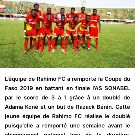
o
y
e
r
u
n
c
o
u
r
r
L’équipe de Rahimo FC a remporté la Coupe du
i
Faso 2019 en battant en finale l’AS SONABEL
e
par le score de 3 à 1 grâce à un doublé de
l
Adama Koné et un but de Razack Bénin. Cette
jeune équipe de Rahimo FC réalise le doublé
puisqu’elle a remporté une semaine avant le
championnat national lors de la dernière