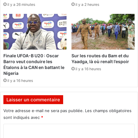
il y a 26 minutes
il y a 2 heures
s
i
é
d
e
e
d
n
e
c
K
e
u
d
a
u
Finale UFOA-B U20 : Oscar
Sur les routes du Bam et du
:
F
Barro veut conduire les
Yaadga, là où renaît l’espoir
D
a
Étalons à la CAN en battant le
il y a 16 heures
e
s
Nigeria
s
o
il y a 16 heures
p
r
a
e
r
m
Laisser un commentaire
t
p
i
o
Votre adresse e-mail ne sera pas publiée.
Les champs obligatoires
c
r
sont indiqués avec
*
i
t
p
C
e
a
l
o