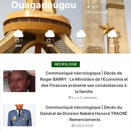
Ouagadougou
33º - 24º
52%
o
i
e
r
4.54 km/h
Nuages Dispersés
k
n
a
m
33
32
34
32
℃
℃
℃
℃
sam
dim
lun
mar
NÉCROLOGIE
Communiqué nécrologique | Décès de
Roger BARRY : Le Ministère de l’Économie et
des Finances présente ses condoléances à
la famille
il y a 2 semaines
Communiqué nécrologique | Décès du
Général de Division Nabéré Honoré TRAORÉ
: Remerciements
03/07/2026