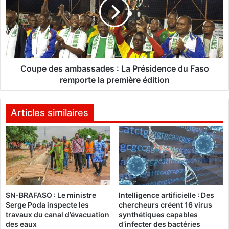
r
p
o
e
t
d
e
e
c
s
t
a
i
m
Coupe des ambassades : La Présidence du Faso
o
b
remporte la première édition
n
a
d
s
e
s
Articles similaires
l
a
a
d
F
e
o
s
r
:
ê
L
t
a
c
SN-BRAFASO : Le ministre
Intelligence artificielle : Des
P
Serge Poda inspecte les
chercheurs créent 16 virus
l
r
travaux du canal d’évacuation
synthétiques capables
a
é
des eaux
d’infecter des bactéries
s
s