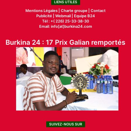
LIENS UTILES
Mentions Légales |
Charte groupe |
Contact
Publicité
|
Webmail |
Equipe B24
Tél : +( 226) 25-33-38-30
Email: info[at]burkina24.com
Burkina 24 : 17 Prix Galian remportés
SUIVEZ-NOUS SUR