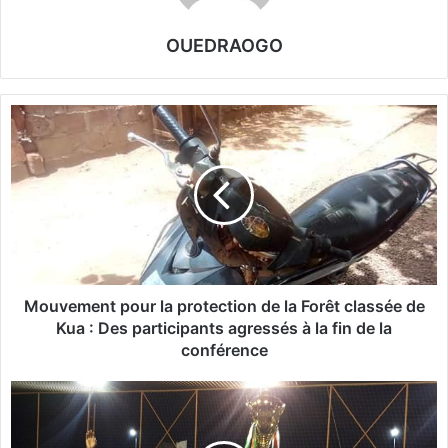
OUEDRAOGO
M
o
u
v
e
m
e
n
t
p
Mouvement pour la protection de la Forêt classée de
o
Kua : Des participants agressés à la fin de la
u
conférence
r
l
C
a
o
p
u