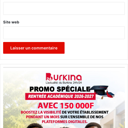
n
*
i
Site web