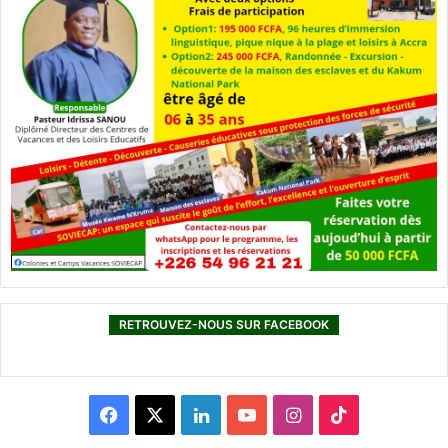
RETROUVEZ-NOUS SUR FACEBOOK
F
X
L
Y
I
T