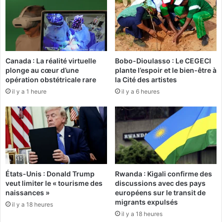
i
d
s
e
t
p
e
r
s
é
Canada : La réalité virtuelle
Bobo-Dioulasso : Le CEGECI
a
s
plonge au cœur d’une
plante l’espoir et le bien-être à
n
u
opération obstétricale rare
la Cité des artistes
g
m
il y a 1 heure
il y a 6 heures
l
é
o
s
p
m
h
i
o
l
n
i
e
c
s
i
États-Unis : Donald Trump
Rwanda : Kigali confirme des
à
e
veut limiter le « tourisme des
discussions avec des pays
l
n
naissances »
européens sur le transit de
a
s
migrants expulsés
il y a 18 heures
p
o
il y a 18 heures
r
u