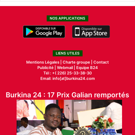
NOS APPLICATIONS
LIENS UTILES
Mentions Légales |
Charte groupe |
Contact
Publicité
|
Webmail |
Equipe B24
Tél : +( 226) 25-33-38-30
Email: info[at]burkina24.com
Burkina 24 : 17 Prix Galian remportés