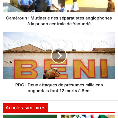
u
n
:
M
Caméroun : Mutinerie des séparatistes anglophones
u
à la prison centrale de Yaoundé
t
i
R
n
D
e
C
r
:
i
D
e
e
d
u
e
x
s
a
s
t
RDC : Deux attaques de présumés miliciens
é
t
ougandais font 12 morts à Beni
p
a
a
q
r
u
Articles similaires
a
e
t
s