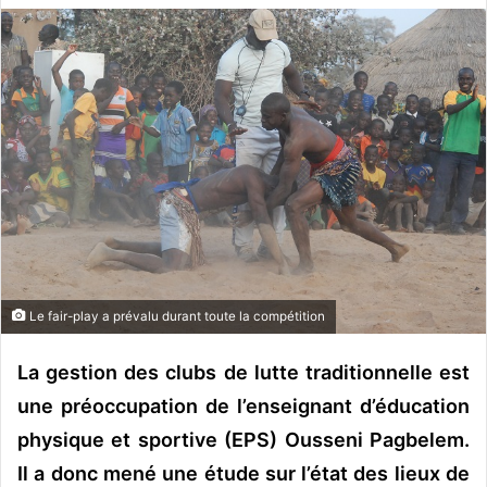
v
o
y
e
r
u
n
c
o
u
r
r
Le fair-play a prévalu durant toute la compétition
i
e
La gestion des clubs de lutte traditionnelle est
l
une préoccupation de l’enseignant d’éducation
physique et sportive (EPS) Ousseni Pagbelem.
Il a donc mené une étude sur l’état des lieux de