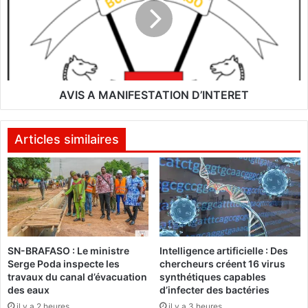
é
S
n
A
o
M
n
A
c
N
e
I
u
F
AVIS A MANIFESTATION D’INTERET
n
E
"
S
p
T
Articles similaires
i
A
r
T
a
I
t
O
a
N
g
D
e
’
SN-BRAFASO : Le ministre
Intelligence artificielle : Des
"
I
Serge Poda inspecte les
chercheurs créent 16 virus
N
travaux du canal d’évacuation
synthétiques capables
T
des eaux
d’infecter des bactéries
E
il y a 2 heures
il y a 3 heures