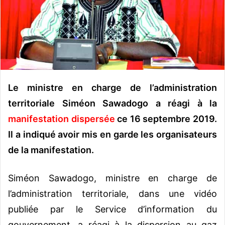
o
u
r
r
i
e
l
Le ministre en charge de l’administration
territoriale Siméon Sawadogo a réagi à la
manifestation dispersée
ce 16 septembre 2019.
Il a indiqué avoir mis en garde les organisateurs
de la manifestation.
Siméon Sawadogo, ministre en charge de
l’administration territoriale, dans une vidéo
publiée par le Service d’information du
gouvernement, a réagi à la dispersion au gaz