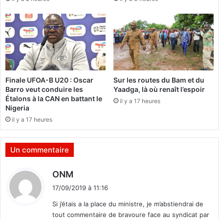
R
E
T
Finale UFOA-B U20 : Oscar
Sur les routes du Bam et du
Barro veut conduire les
Yaadga, là où renaît l’espoir
Étalons à la CAN en battant le
il y a 17 heures
Nigeria
il y a 17 heures
Un commentaire
d
ONM
i
17/09/2019 à 11:16
t
Si j’étais a la place du ministre, je m’abstiendrai de
tout commentaire de bravoure face au syndicat par
: