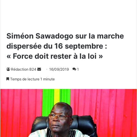
Siméon Sawadogo sur la marche
dispersée du 16 septembre :
« Force doit rester à la loi »
Rédaction B24
E
16/09/2019
1
n
Temps de lecture 1 minute
v
o
y
e
r
u
n
c