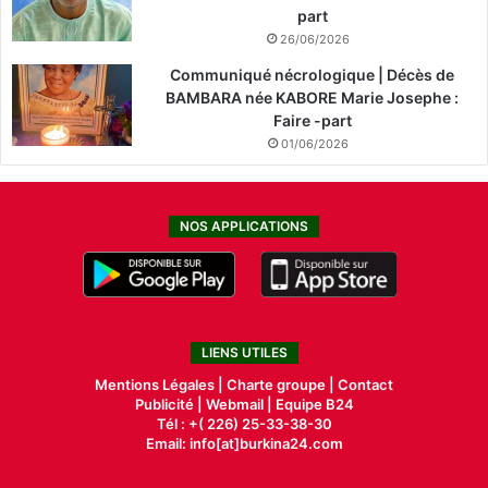
part
26/06/2026
Communiqué nécrologique | Décès de
BAMBARA née KABORE Marie Josephe :
Faire -part
01/06/2026
NOS APPLICATIONS
LIENS UTILES
Mentions Légales |
Charte groupe |
Contact
Publicité
|
Webmail |
Equipe B24
Tél : +( 226) 25-33-38-30
Email: info[at]burkina24.com