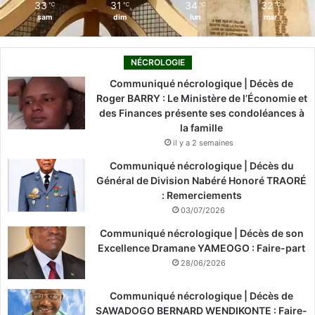
33
31
34
32
℃
℃
℃
℃
sam
dim
lun
mar
NÉCROLOGIE
Communiqué nécrologique | Décès de
Roger BARRY : Le Ministère de l’Économie et
des Finances présente ses condoléances à
la famille
il y a 2 semaines
Communiqué nécrologique | Décès du
Général de Division Nabéré Honoré TRAORÉ
: Remerciements
03/07/2026
Communiqué nécrologique | Décès de son
Excellence Dramane YAMEOGO : Faire-part
28/06/2026
Communiqué nécrologique | Décès de
SAWADOGO BERNARD WENDIKONTE : Faire-