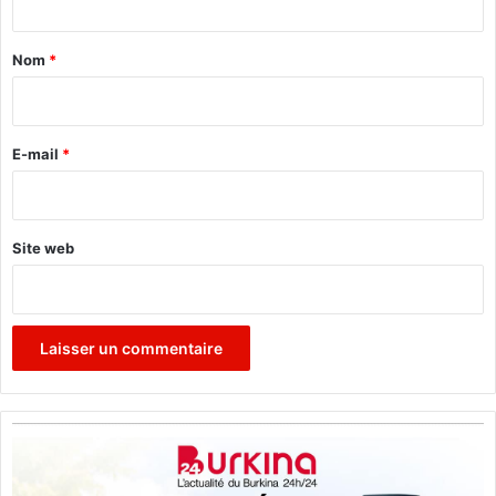
t
a
Nom
*
i
r
e
E-mail
*
*
Site web