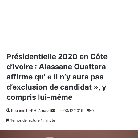
Présidentielle 2020 en Côte
d’Ivoire : Alassane Ouattara
affirme qu’ « il n’y aura pas
d’exclusion de candidat », y
compris lui-même
Kouamé L.-PH. Arnaud
E
08/12/2019
0
n
Temps de lecture 1 minute
v
o