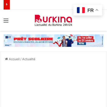
FR
Menu
Accueil
/
Actualité