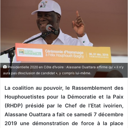
y
e
r
u
n
c
o
u
r
r
Présidentielle 2020 en Côte d’Ivoire : Alassane Ouattara affirme qu’ « il n’y
i
aura pas d’exclusion de candidat », y compris lui-même.
e
l
La coalition au pouvoir, le
Rassemblement des
Houphouetistes pour la Démocratie et la Paix
(RHDP) présidé par le Chef de l’Etat ivoirien,
Alassane Ouattara a fait ce samedi 7 décembre
2019 une démonstration de force à la place