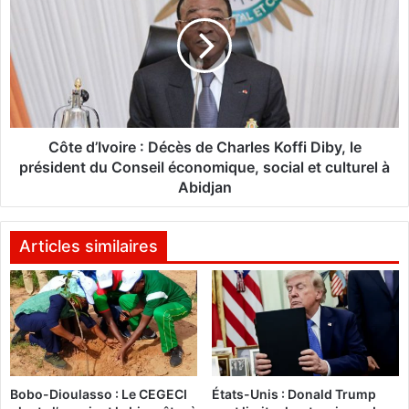
a
t
p
e
p
d
l
’
i
I
q
v
u
o
e
i
Côte d’Ivoire : Décès de Charles Koffi Diby, le
l
r
président du Conseil économique, social et culturel à
e
e
Abidjan
s
:
d
D
i
é
Articles similaires
r
c
e
è
c
s
t
d
i
e
v
C
e
h
s
Bobo-Dioulasso : Le CEGECI
États-Unis : Donald Trump
a