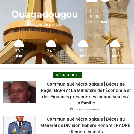
o
d
b
g
k
Ouagadougou
30º - 25º
78%
o
i
e
r
1.18 km/h
Nuages Dispersés
k
n
a
m
30
34
35
35
℃
℃
℃
℃
dim
lun
mar
mer
NÉCROLOGIE
Communiqué nécrologique | Décès de
Roger BARRY : Le Ministère de l’Économie et
des Finances présente ses condoléances à
la famille
il y a 2 semaines
Communiqué nécrologique | Décès du
Général de Division Nabéré Honoré TRAORÉ
: Remerciements