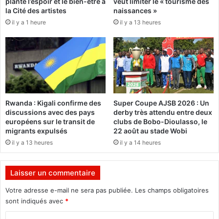
plante l’espoir et le bien-être à
veut limiter le « tourisme des
d
r
la Cité des artistes
naissances »
e
l
B
il y a 1 heure
il y a 13 heures
e
l
s
a
K
i
o
s
f
e
f
C
i
o
D
Rwanda : Kigali confirme des
Super Coupe AJSB 2026 : Un
m
i
discussions avec des pays
derby très attendu entre deux
p
b
européens sur le transit de
clubs de Bobo-Dioulasso, le
a
y
migrants expulsés
22 août au stade Wobi
o
,
il y a 13 heures
il y a 14 heures
r
l
é
e
p
Laisser un commentaire
r
é
Votre adresse e-mail ne sera pas publiée.
Les champs obligatoires
s
sont indiqués avec
*
i
d
C