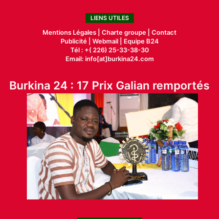
LIENS UTILES
Mentions Légales |
Charte groupe |
Contact
Publicité
|
Webmail |
Equipe B24
Tél : +( 226) 25-33-38-30
Email: info[at]burkina24.com
Burkina 24 : 17 Prix Galian remportés