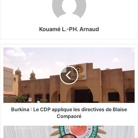
Kouamé L.-PH. Arnaud
B
u
r
k
i
n
a
:
L
Burkina : Le CDP applique les directives de Blaise
e
Compaoré
C
D
C
P
ô