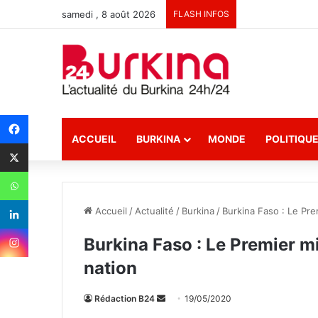
samedi , 8 août 2026
FLASH INFOS
ACCUEIL
BURKINA
MONDE
POLITIQU
Accueil
/
Actualité
/
Burkina
/
Burkina Faso : Le Prem
Burkina Faso : Le Premier min
nation
Rédaction B24
E
19/05/2020
n