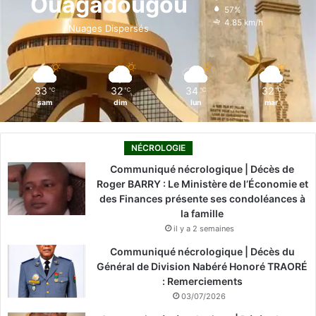
Ouagadougou
57%
o
i
e
r
4.85 km/h
Nuages Dispersés
k
n
a
m
33
32
34
32
℃
℃
℃
℃
sam
dim
lun
mar
NÉCROLOGIE
Communiqué nécrologique | Décès de
Roger BARRY : Le Ministère de l’Économie et
des Finances présente ses condoléances à
la famille
il y a 2 semaines
Communiqué nécrologique | Décès du
Général de Division Nabéré Honoré TRAORÉ
: Remerciements
03/07/2026