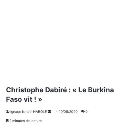
Christophe Dabiré : « Le Burkina
Faso vit ! »
Ignace Ismaël NABOLE
E
19/05/2020
0
n
2 minutes de lecture
v