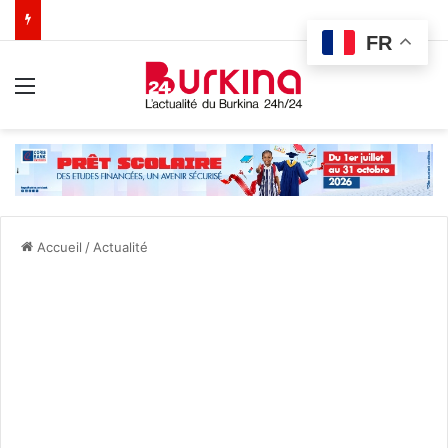
FR
Menu
Accueil
/
Actualité