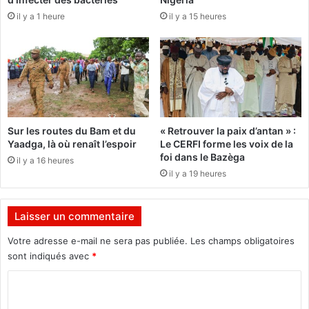
i
v
il y a 1 heure
il y a 15 heures
l
o
a
r
n
i
d
t
e
i
s
s
a
m
n
e
Sur les routes du Bam et du
« Retrouver la paix d’antan » :
t
"
Yaadga, là où renaît l’espoir
Le CERFI forme les voix de la
é
d
foi dans le Bazèga
il y a 16 heures
d
a
il y a 19 heures
e
n
l
s
a
l
Laisser un commentaire
n
’
a
a
Votre adresse e-mail ne sera pas publiée.
Les champs obligatoires
t
d
sont indiqués avec
*
i
m
o
i
C
n
n
o