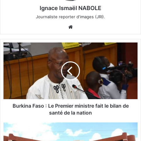
Ignace Ismaël NABOLE
Journaliste reporter d'images (JRI).
We
bsi
te
B
u
r
k
i
n
a
F
a
s
Burkina Faso : Le Premier ministre fait le bilan de
o
santé de la nation
:
L
B
e
u
P
r