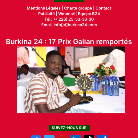
Mentions Légales |
Charte groupe |
Contact
Publicité
|
Webmail |
Equipe B24
Tél : +( 226) 25-33-38-30
Email: info[at]burkina24.com
Burkina 24 : 17 Prix Galian remportés
SUIVEZ-NOUS SUR