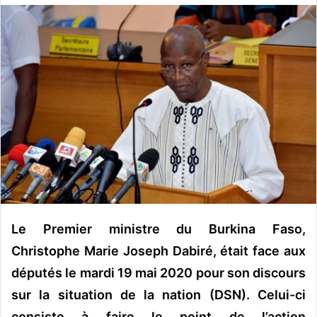
o
y
e
r
u
n
c
o
u
r
r
i
e
Le Premier ministre du Burkina Faso,
l
Christophe Marie Joseph Dabiré, était face aux
députés le mardi 19 mai 2020 pour son discours
sur la situation de la nation (DSN). Celui-ci
consiste à faire le point de l’action