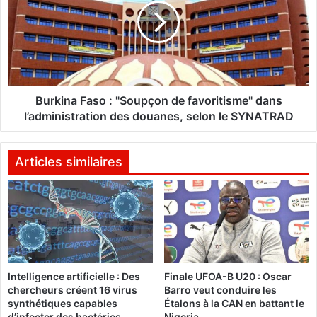
r
k
e
i
m
n
i
a
e
F
r
a
m
s
Burkina Faso : "Soupçon de favoritisme" dans
i
o
l’administration des douanes, selon le SYNATRAD
n
:
i
"
s
S
Articles similaires
t
o
r
u
e
p
f
ç
a
o
i
n
t
d
Intelligence artificielle : Des
Finale UFOA-B U20 : Oscar
l
e
chercheurs créent 16 virus
Barro veut conduire les
e
f
synthétiques capables
Étalons à la CAN en battant le
b
a
d’infecter des bactéries
Nigeria