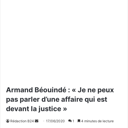
Armand Béouindé : « Je ne peux
pas parler d’une affaire qui est
devant la justice »
Rédaction B24
E
17/06/2020
1
4 minutes de lecture
n