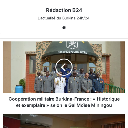
Rédaction B24
L'actualité du Burkina 24h/24.
We
bsi
te
C
o
o
p
é
r
a
t
i
o
Coopération militaire Burkina-France : « Historique
n
et exemplaire » selon le Gal Moïse Miningou
m
i
C
l
o