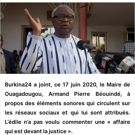
v
o
y
e
r
u
n
c
o
u
r
Burkina24 a joint, ce 17 juin 2020, le Maire de
r
Ouagadougou, Armand Pierre Béouindé, à
i
e
propos des éléments sonores qui circulent sur
l
les réseaux sociaux et qui lui sont attribués.
L’édile n’a pas voulu commenter une « affaire
qui est devant la justice ».