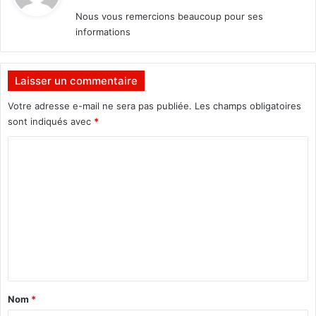
t
a
e
Nous vous remercions beaucoup pour ses
i
n
informations
r
:
t
e
l
e
»
Laisser un commentaire
C
s
N
Votre adresse e-mail ne sera pas publiée.
Les champs obligatoires
e
R
sont indiqués avec
*
l
S
o
T
C
n
o
l
e
m
G
m
a
l
e
M
n
o
ï
t
s
a
Nom
*
e
i