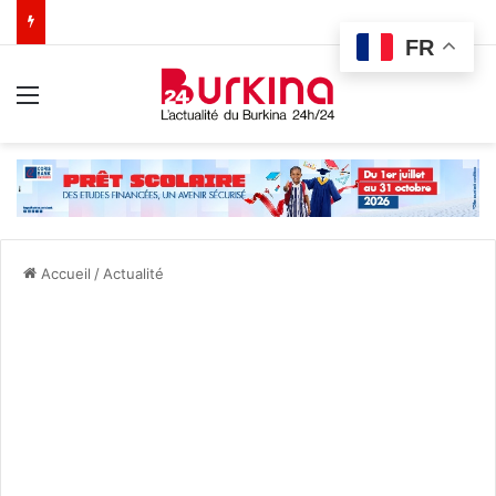
FR
Menu
Accueil
/
Actualité