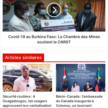
i
v
t
i
a
d
i
-
r
1
e
9
B
a
Covid-19 au Burkina Faso: La Chambre des Mines
u
u
soutient le CNRST
r
B
k
u
i
r
Articles similaires
n
k
a
i
-
n
F
a
r
F
a
a
n
s
Sécurité routière : A
Bénin-Canada : l’ambassade
c
o
Ouagadougou, les usagers
du Canada inaugurée à
e
:
approuvent la e-verbalisation
Cotonou, un tournant
L