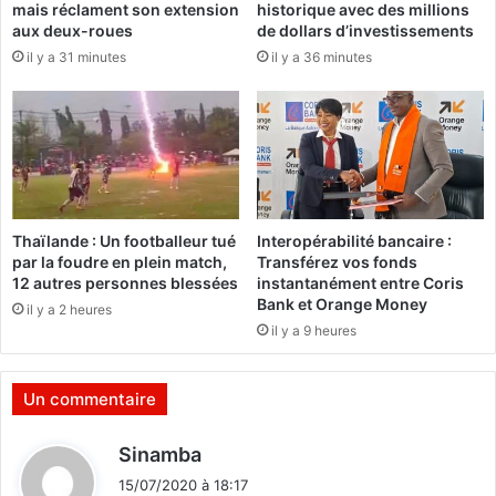
mais réclament son extension
historique avec des millions
:
a
aux deux-roues
de dollars d’investissements
«
C
il y a 31 minutes
il y a 36 minutes
h
H
a
i
m
s
b
t
r
o
e
r
d
i
e
Thaïlande : Un footballeur tué
Interopérabilité bancaire :
q
s
par la foudre en plein match,
Transférez vos fonds
u
M
12 autres personnes blessées
instantanément entre Coris
e
i
Bank et Orange Money
il y a 2 heures
e
n
il y a 9 heures
t
e
e
s
x
s
Un commentaire
e
o
m
u
d
Sinamba
p
t
i
l
i
15/07/2020 à 18:17