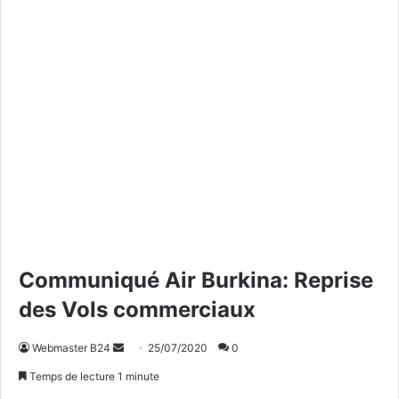
Communiqué Air Burkina: Reprise
des Vols commerciaux
Webmaster B24
E
25/07/2020
0
n
Temps de lecture 1 minute
v