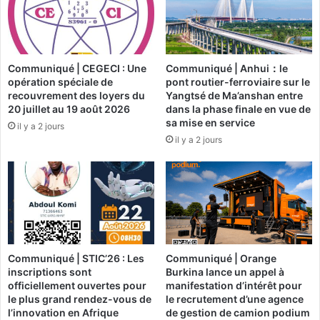
i
o
n
m
s
o
t
t
Communiqué | CEGECI : Une
Communiqué | Anhui：le
i
i
opération spéciale de
pont routier-ferroviaire sur le
t
o
recouvrement des loyers du
Yangtsé de Ma’anshan entre
u
n
20 juillet au 19 août 2026
dans la phase finale en vue de
t
d
sa mise en service
il y a 2 jours
i
e
il y a 2 jours
o
l
n
’
m
E
e
N
t
E
e
P
n
d
l
e
Communiqué | STIC’26 : Les
Communiqué | Orange
u
D
inscriptions sont
Burkina lance un appel à
m
o
officiellement ouvertes pour
manifestation d’intérêt pour
i
r
le plus grand rendez-vous de
le recrutement d’une agence
è
i
l’innovation en Afrique
de gestion de camion podium