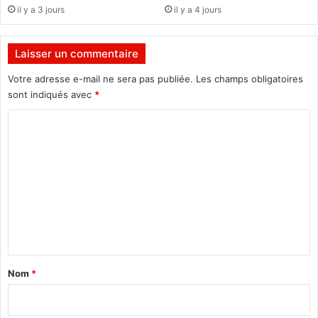
r
c
il y a 3 jours
il y a 4 jours
e
h
s
o
e
i
Laisser un commentaire
s
s
a
Votre adresse e-mail ne sera pas publiée.
Les champs obligatoires
i
c
t
sont indiqués avec
*
t
l
C
i
e
o
m
o
n
a
m
s
i
r
m
e
e
d
n
e
F
t
a
a
l
Nom
*
a
i
g
r
o