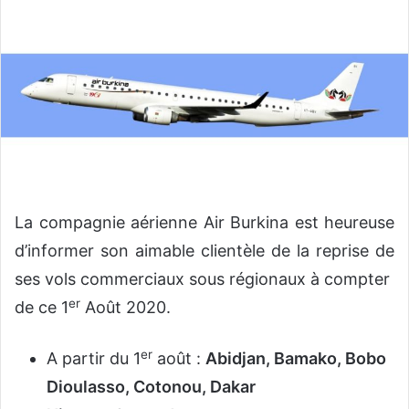
o
y
e
r
u
n
c
o
u
r
La compagnie aérienne Air Burkina est heureuse
r
d’informer son aimable clientèle de la reprise de
i
e
ses vols commerciaux sous régionaux à compter
l
er
de ce 1
Août 2020.
er
A partir du 1
août :
Abidjan, Bamako, Bobo
Dioulasso, Cotonou, Dakar