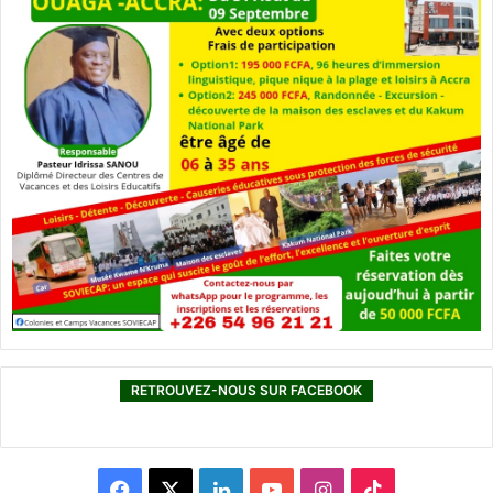
RETROUVEZ-NOUS SUR FACEBOOK
F
X
L
Y
I
T