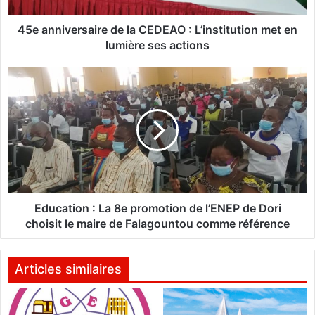
e
r
45e anniversaire de la CEDEAO : L’institution met en
s
lumière ses actions
a
i
E
r
d
e
u
d
c
e
a
l
t
a
i
C
o
E
n
D
Education : La 8e promotion de l’ENEP de Dori
E
:
choisit le maire de Falagountou comme référence
A
L
O
a
8
Articles similaires
:
e
L
p
’
r