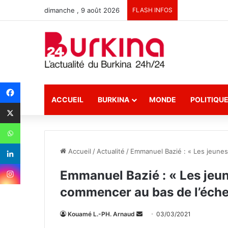
dimanche , 9 août 2026
FLASH INFOS
ACCUEIL
BURKINA
MONDE
POLITIQU
Accueil
/
Actualité
/
Emmanuel Bazié : « Les jeunes
Emmanuel Bazié : « Les jeu
commencer au bas de l’éche
Kouamé L.-PH. Arnaud
E
03/03/2021
n