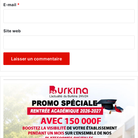
l
e
E-mail
*
d
*
e
Z
i
Site web
n
i
a
r
é