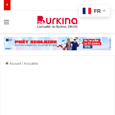
FR
Menu
Accueil
/
Actualité