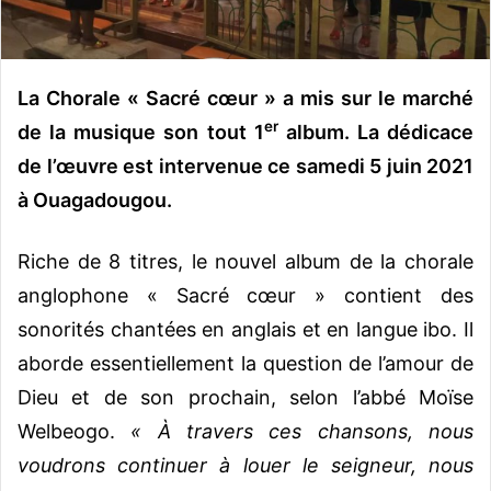
o
u
r
La Chorale « Sacré cœur » a mis sur le marché
r
i
er
de la musique son tout 1
album. La dédicace
e
de l’œuvre est intervenue ce samedi 5 juin 2021
l
à Ouagadougou.
Riche de 8 titres, le nouvel album de la chorale
anglophone « Sacré cœur » contient des
sonorités chantées en anglais et en langue ibo. Il
aborde essentiellement la question de l’amour de
Dieu et de son prochain, selon l’abbé Moïse
Welbeogo.
« À travers ces chansons, nous
voudrons continuer à louer le seigneur, nous