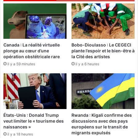
e
o
d
n
e
d
l
e
'
s
e
c
n
Canada : La réalité virtuelle
Bobo-Dioulasso : Le CEGECI
œ
v
plonge au cœur d’une
plante l’espoir et le bien-être à
u
i
opération obstétricale rare
la Cité des artistes
r
r
il y a 59 minutes
il y a 6 heures
s
o
"
n
n
e
m
e
n
t
États-Unis : Donald Trump
Rwanda : Kigali confirme des
:
veut limiter le « tourisme des
discussions avec des pays
L
naissances »
européens sur le transit de
y
migrants expulsés
il y a 18 heures
n