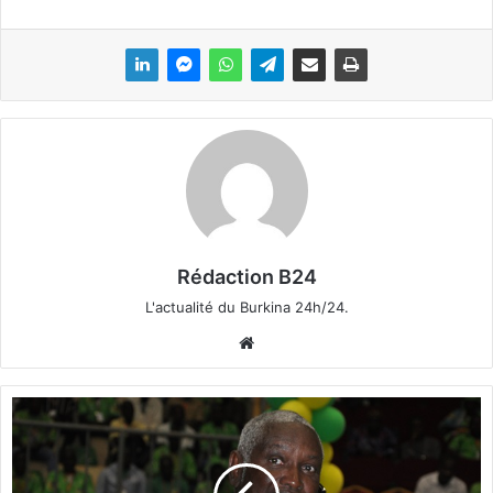
Rédaction B24
L'actualité du Burkina 24h/24.
We
bsi
te
S
o
l
h