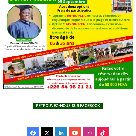
RETROUVEZ-NOUS SUR FACEBOOK
F
X
L
Y
I
T