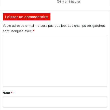
il y a 18 heures
d
a
K
Laisser un commentaire
'
h
Votre adresse e-mail ne sera pas publiée.
Les champs obligatoires
a
sont indiqués avec
*
b
o
C
r
o
é
m
l
a
m
n
e
c
e
n
l
t
'
a
a
Nom
*
p
i
p
r
e