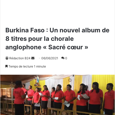
Burkina Faso : Un nouvel album de
8 titres pour la chorale
anglophone « Sacré cœur »
Rédaction B24
E
06/06/2021
0
n
Temps de lecture 1 minute
v
o
y
e
r
u
n
c