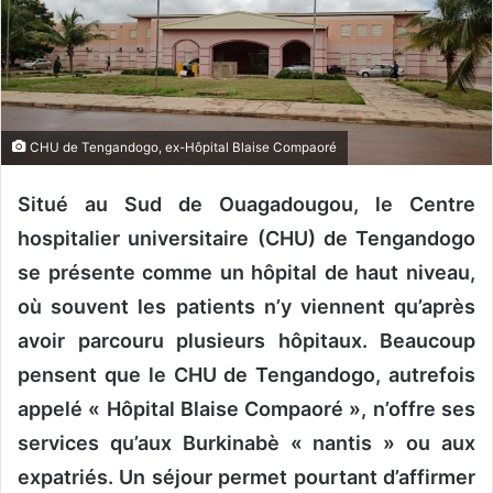
y
e
r
u
n
CHU de Tengandogo, ex-Hôpital Blaise Compaoré
c
o
Situé au Sud de Ouagadougou, le Centre
u
r
hospitalier universitaire (CHU) de Tengandogo
r
se présente comme un hôpital de haut niveau,
i
où souvent les patients n’y viennent qu’après
e
l
avoir parcouru plusieurs hôpitaux. Beaucoup
pensent que le CHU de Tengandogo, autrefois
appelé
« Hôpital Blaise Compaoré », n’offre ses
services qu’aux Burkinabè « nantis » ou aux
expatriés. Un séjour permet pourtant d’affirmer