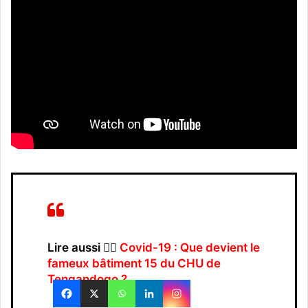
Lire aussi 👉🏿
Covid-19 : Que devient le
fameux bâtiment 15 du CHU de
Tengandogo ?