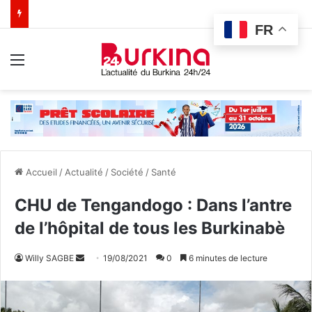
FR
Menu
Accueil
/
Actualité
/
Société
/
Santé
CHU de Tengandogo : Dans l’antre
de l’hôpital de tous les Burkinabè
Willy SAGBE
E
19/08/2021
0
6 minutes de lecture
n
v
o