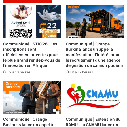
d
k
o
a
n
r
s
a
o
:
m
«
b
N
i
Communiqué | STIC’26 : Les
Communiqué | Orange
o
inscriptions sont
Burkina lance un appel à
l
u
officiellement ouvertes pour
manifestation d’intérêt pour
i
s
le plus grand rendez-vous de
le recrutement d’une agence
c
e
l’innovation en Afrique
de gestion de camion podium
a
x
il y a 10 heures
il y a 17 heures
u
p
x
r
,
i
a
m
d
o
v
n
i
s
e
n
Communiqué | Orange
Communiqué | Extension du
n
o
Business lance un appel à
RAMU : La CNAMU lance un
n