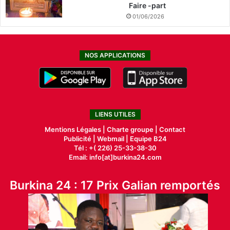
Faire -part
01/06/2026
NOS APPLICATIONS
LIENS UTILES
Mentions Légales |
Charte groupe |
Contact
Publicité
|
Webmail |
Equipe B24
Tél : +( 226) 25-33-38-30
Email: info[at]burkina24.com
Burkina 24 : 17 Prix Galian remportés