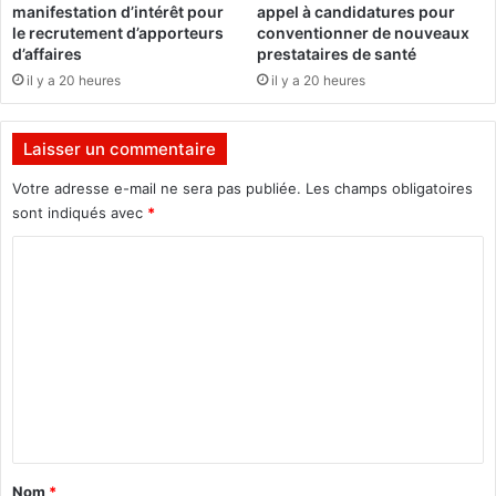
t
manifestation d’intérêt pour
appel à candidatures pour
e
r
le recrutement d’apporteurs
conventionner de nouveaux
q
e
d’affaires
prestataires de santé
u
r
il y a 20 heures
il y a 20 heures
e
é
p
p
o
r
Laisser un commentaire
u
o
r
b
Votre adresse e-mail ne sera pas publiée.
Les champs obligatoires
r
a
sont indiqués avec
*
a
t
C
!
i
o
o
n
m
d
e
m
n
e
é
n
g
o
t
c
a
i
Nom
*