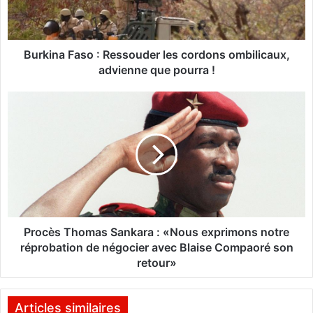
a
F
a
s
Burkina Faso : Ressouder les cordons ombilicaux,
o
advienne que pourra !
:
R
P
e
r
s
o
s
c
o
è
u
s
d
T
e
h
r
o
l
m
Procès Thomas Sankara : «Nous exprimons notre
e
a
réprobation de négocier avec Blaise Compaoré son
s
s
retour»
c
S
o
a
r
n
Articles similaires