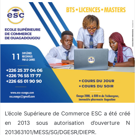
o
y
e
r
u
n
c
o
u
r
r
i
e
l
L’école Supérieure de Commerce ESC a été créé
en 2013 sous autorisation d’ouverture N
201363101/MESS/SG/DGESR/DIEPR.