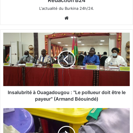
Rédaction B24
L'actualité du Burkina 24h/24.
We
bsi
te
I
n
s
a
l
u
b
r
i
t
Insalubrité à Ouagadougou : "Le pollueur doit être le
é
payeur" (Armand Béouindé)
à
O
C
u
ô
a
t
g
e