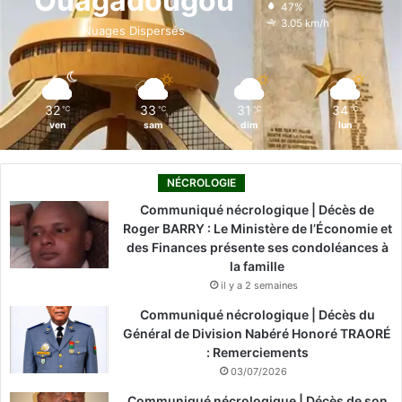
Ouagadougou
47%
o
i
e
r
3.05 km/h
Nuages Dispersés
k
n
a
m
32
33
31
34
℃
℃
℃
℃
ven
sam
dim
lun
NÉCROLOGIE
Communiqué nécrologique | Décès de
Roger BARRY : Le Ministère de l’Économie et
des Finances présente ses condoléances à
la famille
il y a 2 semaines
Communiqué nécrologique | Décès du
Général de Division Nabéré Honoré TRAORÉ
: Remerciements
03/07/2026
Communiqué nécrologique | Décès de son