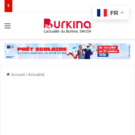
FR
Menu
Accueil
/
Actualité