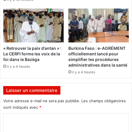
i
t
t
e
ê
i
t
n
r
t
e
e
l
d
e
u
« Retrouver la paix d’antan » :
Burkina Faso : e-AGRÉMENT
p
v
Le CERFI forme les voix de la
officiellement lancé pour
a
i
foi dans le Bazèga
simplifier les procédures
y
r
administratives dans la santé
il y a 4 heures
e
u
il y a 4 heures
u
s
r
E
"
b
Laisser un commentaire
(
o
A
l
Votre adresse e-mail ne sera pas publiée.
Les champs obligatoires
r
a
sont indiqués avec
*
m
a
a
C
é
n
t
o
d
é