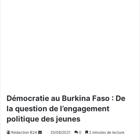
Démocratie au Burkina Faso : De
la question de l’engagement
politique des jeunes
Rédaction B24
E
25/08/2021
0
2 minutes de lecture
n