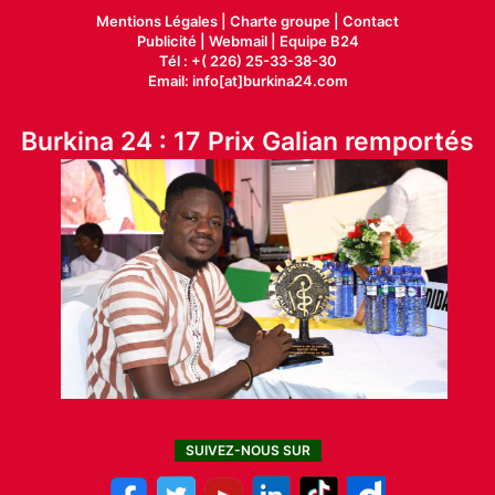
Mentions Légales |
Charte groupe |
Contact
Publicité
|
Webmail |
Equipe B24
Tél : +( 226) 25-33-38-30
Email: info[at]burkina24.com
Burkina 24 : 17 Prix Galian remportés
SUIVEZ-NOUS SUR