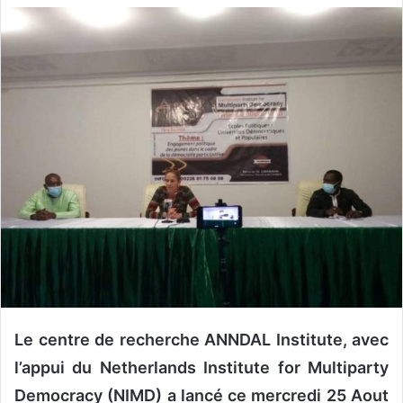
v
o
y
e
r
u
n
c
o
u
r
r
i
e
l
Le centre de recherche ANNDAL Institute, avec
l’appui du Netherlands Institute for Multiparty
Democracy (NIMD) a lancé ce mercredi 25 Aout