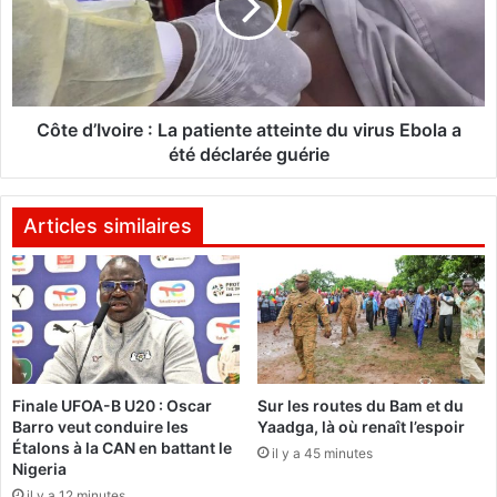
a
d
d
’
o
I
u
v
g
o
o
i
Côte d’Ivoire : La patiente atteinte du virus Ebola a
u
r
été déclarée guérie
:
e
"
:
L
L
Articles similaires
e
a
p
p
o
a
l
t
l
i
u
e
e
n
Finale UFOA-B U20 : Oscar
Sur les routes du Bam et du
u
t
Barro veut conduire les
Yaadga, là où renaît l’espoir
r
e
Étalons à la CAN en battant le
d
il y a 45 minutes
a
Nigeria
o
t
il y a 12 minutes