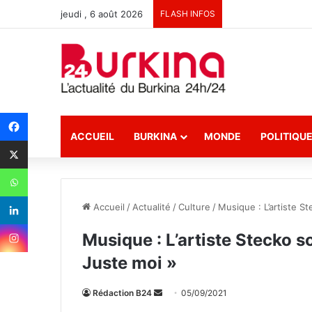
jeudi , 6 août 2026
FLASH INFOS
ACCUEIL
BURKINA
MONDE
POLITIQU
Accueil
/
Actualité
/
Culture
/
Musique : L’artiste S
Musique : L’artiste Stecko s
Juste moi »
Rédaction B24
E
05/09/2021
n