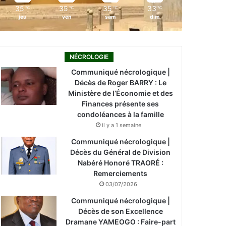
35
35
35
33
℃
℃
℃
℃
jeu
ven
sam
dim
NÉCROLOGIE
Communiqué nécrologique |
Décès de Roger BARRY : Le
Ministère de l’Économie et des
Finances présente ses
condoléances à la famille
il y a 1 semaine
Communiqué nécrologique |
Décès du Général de Division
Nabéré Honoré TRAORÉ :
Remerciements
03/07/2026
Communiqué nécrologique |
Décès de son Excellence
Dramane YAMEOGO : Faire-part