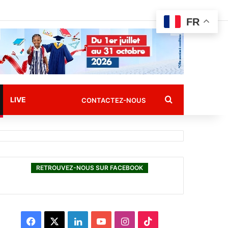
FR
Rechercher
LIVE
CONTACTEZ-NOUS
RETROUVEZ-NOUS SUR FACEBOOK
F
X
L
Y
I
T