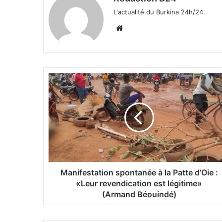
L'actualité du Burkina 24h/24.
We
bsi
te
M
a
n
i
f
e
s
t
a
t
Manifestation spontanée à la Patte d’Oie :
i
«Leur revendication est légitime»
o
(Armand Béouindé)
n
s