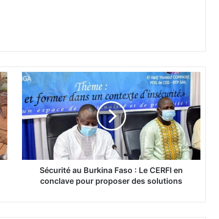
S
é
c
u
r
i
t
é
a
u
Sécurité au Burkina Faso : Le CERFI en
B
conclave pour proposer des solutions
u
r
k