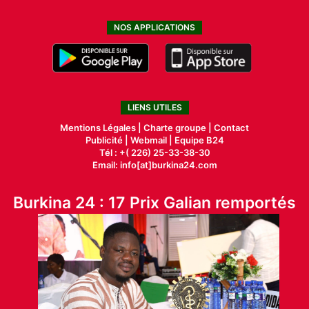
NOS APPLICATIONS
LIENS UTILES
Mentions Légales |
Charte groupe |
Contact
Publicité
|
Webmail |
Equipe B24
Tél : +( 226) 25-33-38-30
Email: info[at]burkina24.com
Burkina 24 : 17 Prix Galian remportés