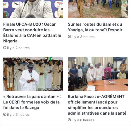
m
b
é
é
r
t
i
Finale UFOA-B U20 : Oscar
Sur les routes du Bam et du
i
t
Barro veut conduire les
Yaadga, là où renaît l’espoir
s
e
Étalons à la CAN en battant le
a
il y a 3 heures
u
Nigeria
t
n
il y a 2 heures
i
m
o
i
n
n
:
i
L
m
e
u
m
m
e
d
« Retrouver la paix d’antan » :
Burkina Faso : e-AGRÉMENT
s
e
Le CERFI forme les voix de la
officiellement lancé pour
s
r
foi dans le Bazèga
simplifier les procédures
a
e
administratives dans la santé
il y a 6 heures
g
s
il y a 6 heures
e
p
d
e