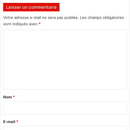
u
c
Laisser un commentaire
P
t
r
Votre adresse e-mail ne sera pas publiée.
Les champs obligatoires
S
»
sont indiqués avec
*
t
a
C
n
o
i
m
s
l
m
a
e
s
O
n
u
t
a
r
a
Nom
*
o
i
r
e
E-mail
*
*