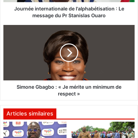
n
t
Journée internationale de l'alphabétisation : Le
e
message du Pr Stanislas Ouaro
r
n
S
a
i
t
m
i
o
o
n
n
e
a
G
l
b
e
a
d
g
Simone Gbagbo : « Je mérite un minimum de
e
b
respect »
l
o
'
:
a
«
Articles similaires
l
p
J
h
e
a