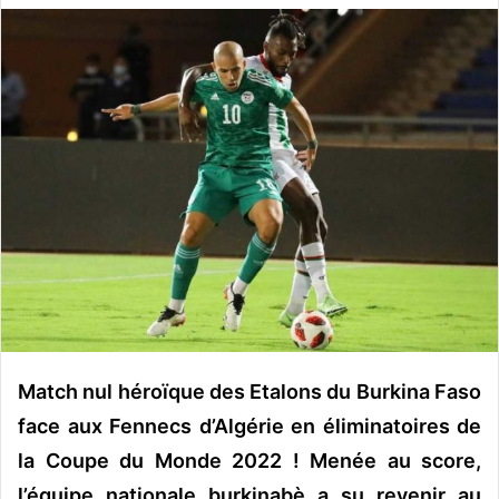
v
o
y
e
r
u
n
c
o
u
r
r
i
e
Match nul héroïque des Etalons du Burkina Faso
l
face aux Fennecs d’Algérie en éliminatoires de
la Coupe du Monde 2022 ! Menée au score,
l’équipe nationale burkinabè a su revenir au