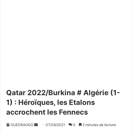
Qatar 2022/Burkina # Algérie (1-
1) : Héroïques, les Etalons
accrochent les Fennecs
OUEDRAOGO
E
07/09/2021
0
2 minutes de lecture
n