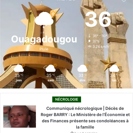
e
k
T
t
T
36
℃
b
e
u
a
o
o
d
b
g
k
Ouagadougou
36º - 30º
37%
o
i
e
r
3.24 km/h
Pluie
k
n
a
m
35
35
32
34
℃
℃
℃
℃
ven
sam
dim
lun
NÉCROLOGIE
Communiqué nécrologique | Décès de
Roger BARRY : Le Ministère de l’Économie et
des Finances présente ses condoléances à
la famille