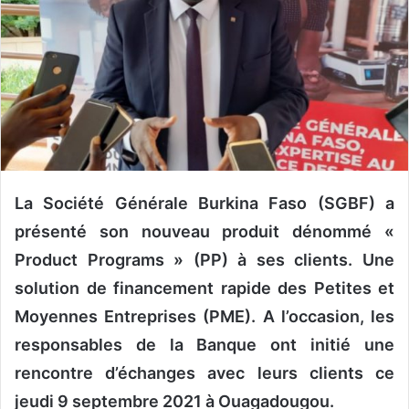
n
c
o
u
r
r
i
e
l
La Société Générale Burkina Faso (SGBF) a
présenté son nouveau produit dénommé «
Product Programs » (PP) à ses clients. Une
solution de financement rapide des Petites et
Moyennes Entreprises (PME). A l’occasion, les
responsables de la Banque ont initié une
rencontre d’échanges avec leurs clients ce
jeudi 9 septembre 2021 à Ouagadougou.