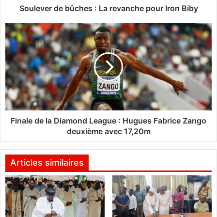
e
Soulever de bûches : La revanche pour Iron Biby
b
û
F
c
i
h
n
e
a
s
l
:
e
L
d
a
e
r
l
e
a
Finale de la Diamond League : Hugues Fabrice Zango
v
D
deuxième avec 17,20m
a
i
n
a
c
m
Articles similaires
h
o
e
n
p
d
o
L
u
e