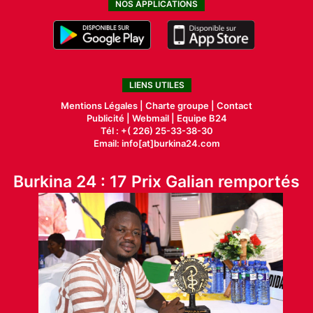
NOS APPLICATIONS
LIENS UTILES
Mentions Légales |
Charte groupe |
Contact
Publicité
|
Webmail |
Equipe B24
Tél : +( 226) 25-33-38-30
Email: info[at]burkina24.com
Burkina 24 : 17 Prix Galian remportés