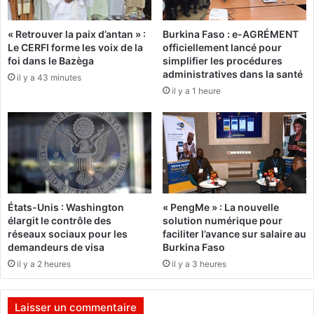
r
a
I
g
« Retrouver la paix d’antan » :
Burkina Faso : e-AGRÉMENT
r
u
Le CERFI forme les voix de la
officiellement lancé pour
o
e
foi dans le Bazèga
simplifier les procédures
n
:
administratives dans la santé
il y a 43 minutes
B
H
il y a 1 heure
i
u
b
g
y
u
e
s
F
a
b
États-Unis : Washington
« PengMe » : La nouvelle
r
élargit le contrôle des
solution numérique pour
i
réseaux sociaux pour les
faciliter l’avance sur salaire au
c
demandeurs de visa
Burkina Faso
e
il y a 2 heures
il y a 3 heures
Z
a
n
Laisser un commentaire