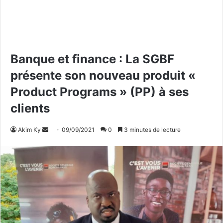
Banque et finance : La SGBF
présente son nouveau produit «
Product Programs » (PP) à ses
clients
Akim Ky
E
09/09/2021
0
3 minutes de lecture
n
v
o
y
e
r
u