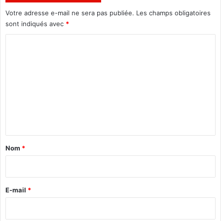
g
o
Votre adresse e-mail ne sera pas publiée.
Les champs obligatoires
d
sont indiqués avec
*
e
C
u
x
o
i
m
è
m
m
e
e
a
v
n
e
t
c
a
1
Nom
*
7
i
,
r
2
0
e
E-mail
*
m
*