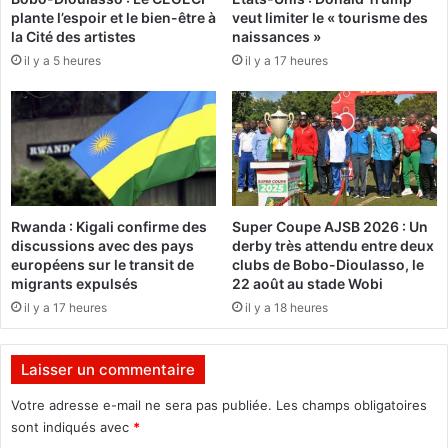
C
plante l’espoir et le bien-être à
veut limiter le « tourisme des
o
N
la Cité des artistes
naissances »
u
A
il y a 5 heures
il y a 17 heures
v
E
e
I
a
-
u
B
p
F
r
p
o
r
d
é
Rwanda : Kigali confirme des
Super Coupe AJSB 2026 : Un
u
s
discussions avec des pays
derby très attendu entre deux
i
e
européens sur le transit de
clubs de Bobo-Dioulasso, le
t
n
migrants expulsés
22 août au stade Wobi
«
t
il y a 17 heures
il y a 18 heures
P
e
r
s
o
o
Laisser un commentaire
d
n
u
b
Votre adresse e-mail ne sera pas publiée.
Les champs obligatoires
c
u
sont indiqués avec
*
t
r