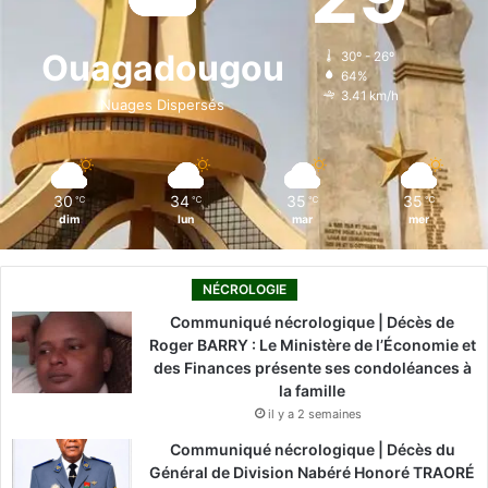
b
e
u
a
o
o
d
b
g
k
Ouagadougou
30º - 26º
64%
o
i
e
r
3.41 km/h
Nuages Dispersés
k
n
a
m
30
34
35
35
℃
℃
℃
℃
dim
lun
mar
mer
NÉCROLOGIE
Communiqué nécrologique | Décès de
Roger BARRY : Le Ministère de l’Économie et
des Finances présente ses condoléances à
la famille
il y a 2 semaines
Communiqué nécrologique | Décès du
Général de Division Nabéré Honoré TRAORÉ