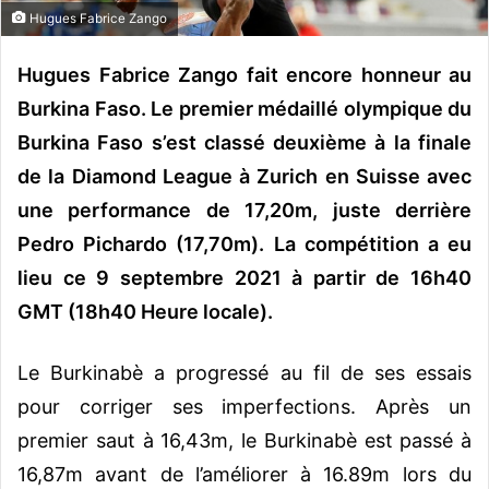
Hugues Fabrice Zango
o
u
Hugues Fabrice Zango fait encore honneur au
r
r
Burkina Faso. Le premier médaillé olympique du
i
Burkina Faso s’est classé deuxième à la finale
e
de la Diamond League à Zurich en Suisse avec
l
une performance de 17,20m, juste derrière
Pedro Pichardo (17,70m). La compétition a eu
lieu ce 9 septembre 2021 à partir de 16h40
GMT (18h40 Heure locale).
Le Burkinabè a progressé au fil de ses essais
pour corriger ses imperfections. Après un
premier saut à 16,43m, le Burkinabè est passé à
16,87m avant de l’améliorer à 16.89m lors du