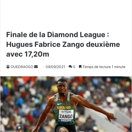
Finale de la Diamond League :
Hugues Fabrice Zango deuxième
avec 17,20m
OUEDRAOGO
E
09/09/2021
0
Temps de lecture 1 minute
n
v
o
y
e
r
u
n
c