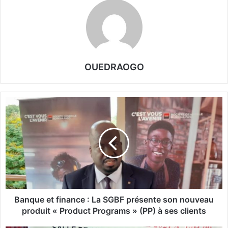
OUEDRAOGO
B
a
n
q
u
e
e
t
f
i
Banque et finance : La SGBF présente son nouveau
n
produit « Product Programs » (PP) à ses clients
a