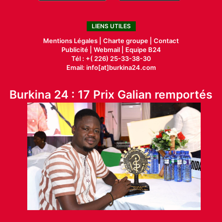
LIENS UTILES
Mentions Légales |
Charte groupe |
Contact
Publicité
|
Webmail |
Equipe B24
Tél : +( 226) 25-33-38-30
Email: info[at]burkina24.com
Burkina 24 : 17 Prix Galian remportés