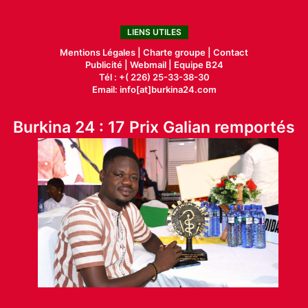
LIENS UTILES
Mentions Légales |
Charte groupe |
Contact
Publicité
|
Webmail |
Equipe B24
Tél : +( 226) 25-33-38-30
Email: info[at]burkina24.com
Burkina 24 : 17 Prix Galian remportés