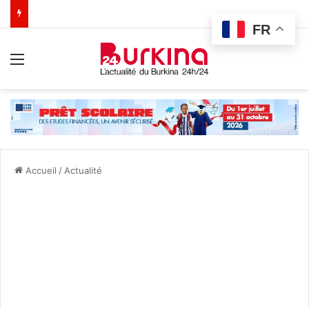
FR
Menu
Accueil
/
Actualité