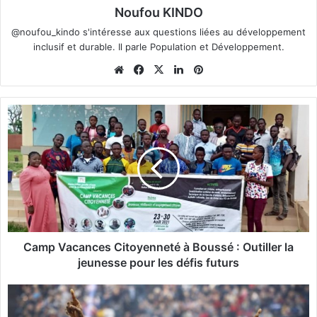
Noufou KINDO
@noufou_kindo s'intéresse aux questions liées au développement
inclusif et durable. Il parle Population et Développement.
We
Fa
X
Lin
Pin
bsi
ce
ke
ter
te
bo
din
est
C
ok
a
m
p
V
a
c
a
n
c
Camp Vacances Citoyenneté à Boussé : Outiller la
e
jeunesse pour les défis futurs
s
C
F
i
i