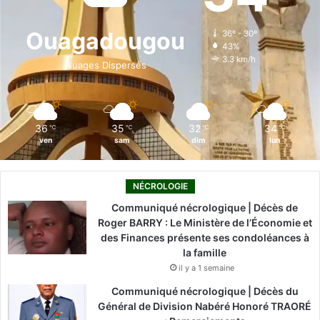
o
d
b
g
k
Ouagadougou
36º - 30º
43%
o
i
e
r
3.3 km/h
Nuages Dispersés
k
n
a
m
36
35
32
34
℃
℃
℃
℃
ven
sam
dim
lun
NÉCROLOGIE
Communiqué nécrologique | Décès de
Roger BARRY : Le Ministère de l’Économie et
des Finances présente ses condoléances à
la famille
il y a 1 semaine
Communiqué nécrologique | Décès du
Général de Division Nabéré Honoré TRAORÉ