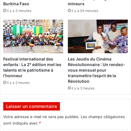
Burkina Faso
mineurs
l
a
il y a 2 minutes
il y a 54 minutes
e
b
r
r
l
i
a
c
j
e
e
Z
u
a
n
n
Festival international des
Les Jeudis du Cinéma
e
g
enfants : La 2ᵉ édition met les
Révolutionnaire : Un rendez-
s
o
talents et le patriotisme à
vous mensuel pour
s
p
l’honneur
transmettre l’esprit de la
e
o
Révolution
il y a 2 heures
p
u
il y a 3 heures
o
r
u
l
r
e
Laisser un commentaire
l
D
e
i
Votre adresse e-mail ne sera pas publiée.
Les champs obligatoires
s
a
sont indiqués avec
*
d
m