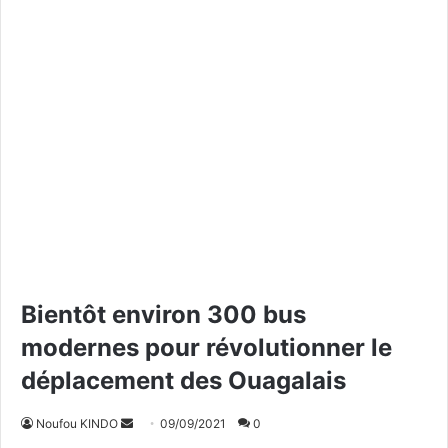
Bientôt environ 300 bus
modernes pour révolutionner le
déplacement des Ouagalais
Noufou KINDO
E
09/09/2021
0
n