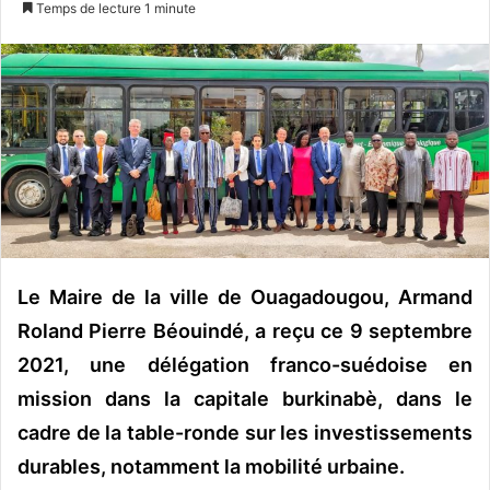
Temps de lecture 1 minute
v
o
y
e
r
u
n
c
o
u
r
Le Maire de la ville de Ouagadougou, Armand
r
Roland Pierre Béouindé, a reçu ce 9 septembre
i
2021, une délégation franco-suédoise en
e
l
mission dans la capitale burkinabè, dans le
cadre de la table-ronde sur les investissements
durables, notamment la mobilité urbaine.