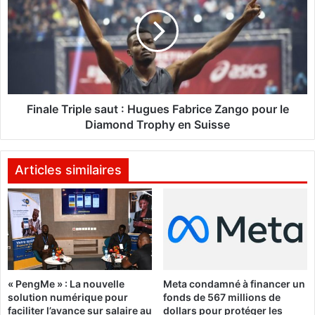
t
n
o
a
y
l
e
e
n
T
n
r
e
i
t
p
Finale Triple saut : Hugues Fabrice Zango pour le
é
l
Diamond Trophy en Suisse
à
e
B
s
o
a
Articles similaires
u
u
s
t
s
:
é
H
:
u
O
g
u
u
« PengMe » : La nouvelle
Meta condamné à financer un
t
e
solution numérique pour
fonds de 567 millions de
i
s
faciliter l’avance sur salaire au
dollars pour protéger les
l
F