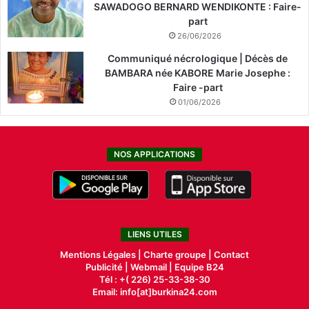
SAWADOGO BERNARD WENDIKONTE : Faire-
part
26/06/2026
Communiqué nécrologique | Décès de
BAMBARA née KABORE Marie Josephe :
Faire -part
01/06/2026
NOS APPLICATIONS
LIENS UTILES
Mentions Légales |
Charte groupe |
Contact
Publicité
|
Webmail |
Equipe B24
Tél : +( 226) 25-33-38-30
Email: info[at]burkina24.com