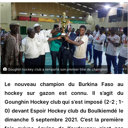
v
o
y
e
r
u
n
c
o
u
Goughin hockey club a remporté son premier titre de champion
r
r
Le nouveau champion du Burkina Faso au
i
hockey sur gazon est connu. Il s’agit du
e
Gounghin Hockey club qui s’est imposé (2-2 ; 1-
l
0) devant Espoir Hockey club du Boulkiemdé le
dimanche 5 septembre 2021. C’est la première