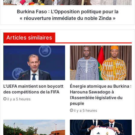
:
a
«
s
Burkina Faso : L’Opposition politique pour la
P
o
« réouverture immédiate du noble Zinda »
a
s
:
s
L
Articles similaires
e
’
r
O
d
p
u
p
T
o
A
s
C
i
L’UEFA maintient son boycott
Énergie atomique au Burkina :
d
t
des compétitions de la FIFA
Harouna Sawadogo à
e
i
l’Assemblée législative du
s
il y a 5 heures
o
peuple
g
n
il y a 5 heures
o
p
u
o
v
l
e
i