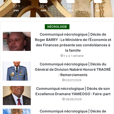
m
37
35
34
33
℃
℃
℃
℃
ven
sam
dim
lun
NÉCROLOGIE
Communiqué nécrologique | Décès de
Roger BARRY : Le Ministère de l’Économie et
des Finances présente ses condoléances à
la famille
il y a 1 semaine
Communiqué nécrologique | Décès du
Général de Division Nabéré Honoré TRAORÉ
: Remerciements
03/07/2026
Communiqué nécrologique | Décès de son
Excellence Dramane YAMEOGO : Faire-part
28/06/2026
Communiqué nécrologique | Décès de