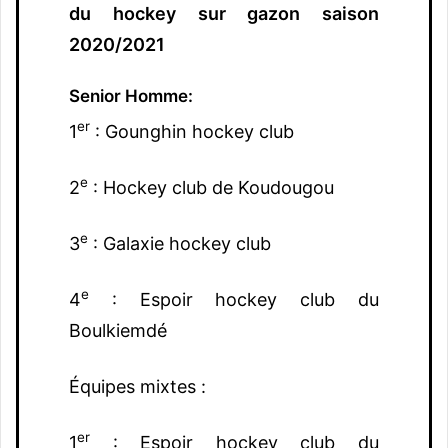
du hockey sur gazon saison
2020/2021
Senior Homme:
er
1
: Gounghin hockey club
e
2
: Hockey club de Koudougou
e
3
: Galaxie hockey club
e
4
: Espoir hockey club du
Boulkiemdé
Équipes mixtes :
er
1
: Espoir hockey club du