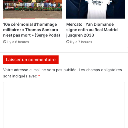
r
t
n
i
e
q
m
u
10e cérémonial d’hommage
Mercato : Yan Diomandé
e
e
militaire : « Thomas Sankara
signe enfin au Real Madrid
n
p
n’est pas mort » (Serge Poda)
jusqu’en 2033
t
o
il y a 6 heures
il y a 7 heures
s
u
a
r
u
l
Laisser un commentaire
T
a
A
«
Votre adresse e-mail ne sera pas publiée.
Les champs obligatoires
C
sont indiqués avec
*
d
r
e
é
C
s
o
o
p
u
m
e
v
u
e
m
p
r
e
l
t
e