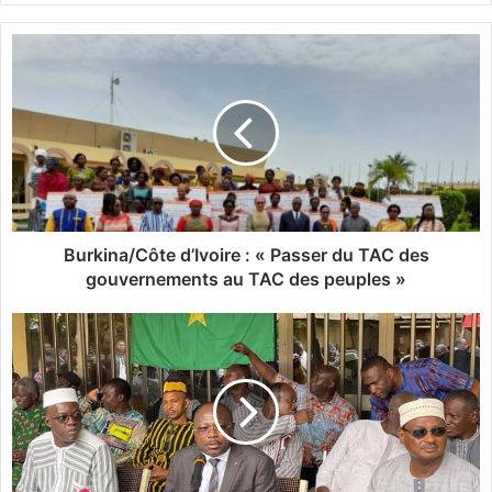
B
u
r
k
i
n
a
/
C
ô
Burkina/Côte d’Ivoire : « Passer du TAC des
t
gouvernements au TAC des peuples »
e
d
B
’
u
I
r
v
k
o
i
i
n
r
a
e
F