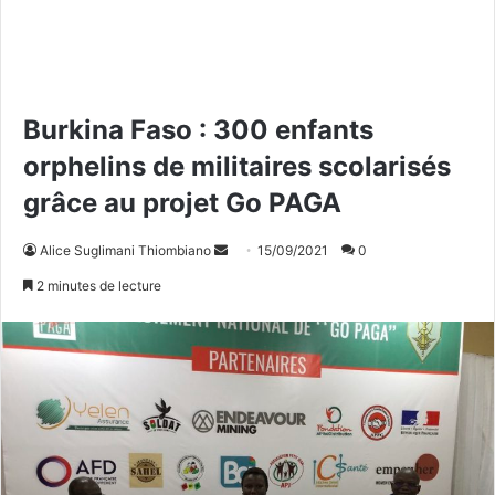
Burkina Faso : 300 enfants
orphelins de militaires scolarisés
grâce au projet Go PAGA
Alice Suglimani Thiombiano
E
15/09/2021
0
n
2 minutes de lecture
v
o
y
e
r
u
n
c