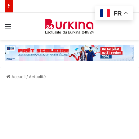
FR
Menu
Accueil
/
Actualité