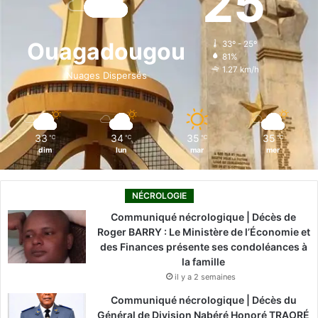
25
b
e
u
a
o
o
d
b
g
k
Ouagadougou
33º - 25º
81%
o
i
e
r
1.27 km/h
Nuages Dispersés
k
n
a
m
33
34
35
35
℃
℃
℃
℃
dim
lun
mar
mer
NÉCROLOGIE
Communiqué nécrologique | Décès de
Roger BARRY : Le Ministère de l’Économie et
des Finances présente ses condoléances à
la famille
il y a 2 semaines
Communiqué nécrologique | Décès du
Général de Division Nabéré Honoré TRAORÉ