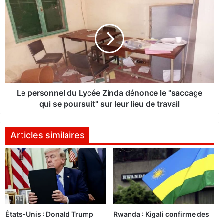
e
e
n
p
t
e
D
r
’
s
u
o
n
n
(
n
E
e
Le personnel du Lycée Zinda dénonce le "saccage
)
l
qui se poursuit" sur leur lieu de travail
C
d
h
u
a
L
Articles similaires
r
y
g
c
e
é
D
e
e
Z
P
i
r
n
o
États-Unis : Donald Trump
Rwanda : Kigali confirme des
d