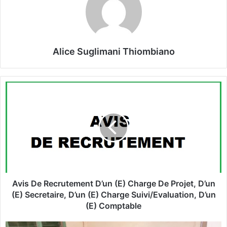
Alice Suglimani Thiombiano
A
v
i
s
D
e
R
e
c
r
Avis De Recrutement D’un (E) Charge De Projet, D’un
u
(E) Secretaire, D’un (E) Charge Suivi/Evaluation, D’un
t
(E) Comptable
e
m
L