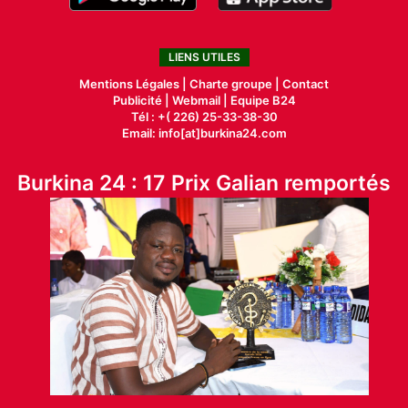
LIENS UTILES
Mentions Légales |
Charte groupe |
Contact
Publicité
|
Webmail |
Equipe B24
Tél : +( 226) 25-33-38-30
Email: info[at]burkina24.com
Burkina 24 : 17 Prix Galian remportés