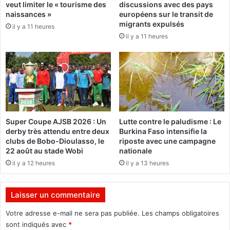
veut limiter le « tourisme des
discussions avec des pays
j
a
naissances »
européens sur le transit de
e
d
migrants expulsés
t
il y a 11 heures
é
il y a 11 heures
,
n
D
o
’
n
u
c
n
e
(
l
E
e
)
"
Super Coupe AJSB 2026 : Un
Lutte contre le paludisme : Le
S
s
derby très attendu entre deux
Burkina Faso intensifie la
e
a
clubs de Bobo-Dioulasso, le
riposte avec une campagne
c
c
22 août au stade Wobi
nationale
r
c
il y a 12 heures
il y a 13 heures
e
a
t
g
a
e
Laisser un commentaire
i
q
r
u
Votre adresse e-mail ne sera pas publiée.
Les champs obligatoires
e
i
sont indiqués avec
*